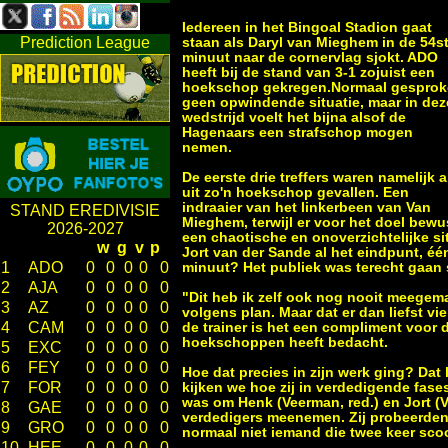
Iedereen in het Bingoal Stadion gaat
Prediction League
staan als Daryl van Mieghem in de 54s
minuut naar de cornervlag sjokt. ADO
heeft bij de stand van 3-1 zojuist een
hoekschop gekregen.Normaal gespro
geen opwindende situatie, maar in dez
wedstrijd voelt het bijna alsof de
Hagenaars een strafschop mogen
nemen.
De eerste drie treffers waren namelijk a
uit zo'n hoekschop gevallen. Een
indraaier van het linkerbeen van Van
STAND EREDIVISIE
Mieghem, terwijl er voor het doel bewu
2026-2027
een chaotische en onoverzichtelijke s
w
g
v
p
Jort van der Sande al het eindpunt, é
1
ADO
0
0
0
0
0
minuut? Het publiek was terecht gaan s
2
AJA
0
0
0
0
0
"Dit heb ik zelf ook nog nooit meegemaak
3
AZ
0
0
0
0
0
volgens plan. Maar dat er dan liefst v
4
CAM
0
0
0
0
0
de trainer is het een compliment voor 
hoekschoppen heeft bedacht.
5
EXC
0
0
0
0
0
6
FEY
0
0
0
0
0
Hoe dat precies in zijn werk ging? Da
7
FOR
0
0
0
0
0
kijken we hoe zij in verdedigende fases
was om Henk (Veerman, red.) en Jort (Va
8
GAE
0
0
0
0
0
verdedigers meenemen. Zij probeerden 
9
GRO
0
0
0
0
0
normaal niet iemand die twee keer scoor
10
HEE
0
0
0
0
0