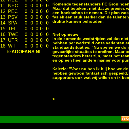
Komende tegenstanders FC Groningen en
11
NEC
0
0
0
0
0
Maar dat betekent niet dat ze precie
12
PEC
0
0
0
0
0
een hoekschop te nemen. Dit plan was 
13
PSV
0
0
0
0
0
fysiek een stuk sterker dan de talente
drukte kunnen behouden.
14
SPA
0
0
0
0
0
15
TEL
0
0
0
0
0
16
TWE
0
0
0
0
0
Niet opnieuw
In de komende wedstrijden zal dat niet
17
UTR
0
0
0
0
0
hebben per wedstrijd onze varianten en
18
WII
0
0
0
0
0
standaardsituaties. "Nu spelen we domi
© ADOFANS.NL
gevaarlijke situaties te creëren. Maar
tegenstanders beter zijn, moet het te
en op een heel andere manier voor punt
Kalezic: "Voor nu ben ik blij hoe we d
hebben gewoon fantastisch gespeeld, d
supporters ook wat wij willen en ik ben
>