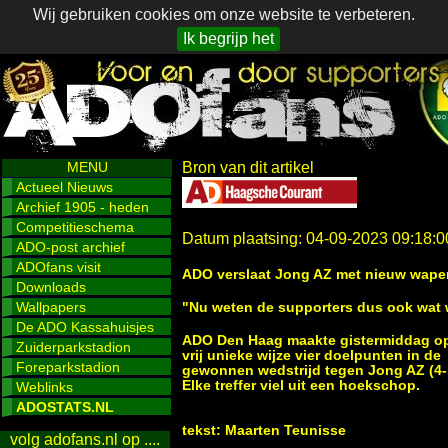
Wij gebruiken cookies om onze website te verbeteren.
Ik begrijp het
MENU
Bron van dit artikel
Actueel Nieuws
Archief 1905 - heden
Competitieschema
Datum plaatsing: 04-09-2023 09:18:0
ADO-post archief
ADOfans visit
ADO verslaat Jong AZ met nieuw wap
Downloads
Wallpapers
"Nu weten de supporters dus ook wat 
De ADO Kassahuisjes
ADO Den Haag maakte gistermiddag o
Zuiderparkstadion
vrij unieke wijze vier doelpunten in de
Foreparkstadion
gewonnen wedstrijd tegen Jong AZ (4-
Elke treffer viel uit een hoekschop.
Weblinks
ADOSTATS.NL
tekst: Maarten Teunisse
volg adofans.nl op ....