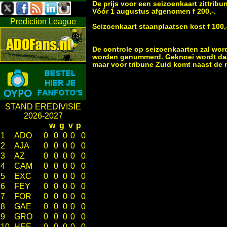
De prijs voor een seizoenkaart zittrib
Vóór 1 augustus afgenomen f 200,-.
Prediction League
Seizoenkaart staanplaatsen kost f 100,
De controle op seizoenkaarten zal word
worden genummerd. Geknoei wordt daar
maar voor tribune Zuid komt naast de no
STAND EREDIVISIE
2026-2027
w
g
v
p
1
ADO
0
0
0
0
0
2
AJA
0
0
0
0
0
3
AZ
0
0
0
0
0
4
CAM
0
0
0
0
0
5
EXC
0
0
0
0
0
6
FEY
0
0
0
0
0
7
FOR
0
0
0
0
0
8
GAE
0
0
0
0
0
9
GRO
0
0
0
0
0
10
HEE
0
0
0
0
0