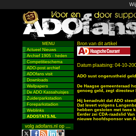
Wij
MENU
Bron van dit artikel
Actueel Nieuws
Archief 1905 - heden
Competitieschema
Datum plaatsing: 04-10-20
ADO-post archief
ADOfans visit
ADO sust ongerustheid gel
Downloads
Wallpapers
De Haagse gemeenteraad hoef
genoeg geld, zegt directeu
De ADO Kassahuisjes
Zuiderparkstadion
Hij benadrukt dat ADO steed
Foreparkstadion
Dat levert volgens Langenba
hebben gesloten met twee k
Weblinks
Eerder zei CDA-raadslid Van 
ADOSTATS.NL
nieuwe hoofdsponsor van 
volg adofans.nl op ....