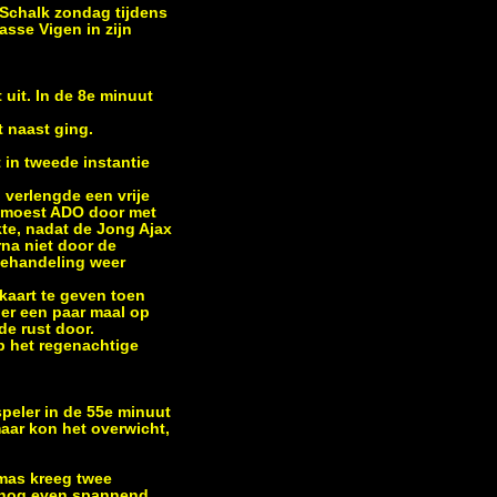
 Schalk zondag tijdens
asse Vigen in zijn
 uit. In de 8e minuut
t naast ging.
in tweede instantie
 verlengde een vrije
er moest ADO door met
kte, nadat de Jong Ajax
rna niet door de
behandeling weer
kaart te geven toen
er een paar maal op
de rust door.
p het regenachtige
peler in de 55e minuut
aar kon het overwicht,
omas kreeg twee
ch nog even spannend