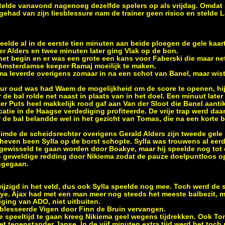
stelde vanavond nagenoeg dezelfde spelers op als vrijdag. Omdat
gehad van zijn liesblessure nam de trainer geen risico en stelde L
elde al in de eerste tien minuten aan beide ploegen de gele kaart
er Alders en twee minuten later ging Vlak op de bon.
het begin en er was een grote een kans voor Faberski die maar ne
 Amsterdamse keeper Ramaj moeilijk te maken.
 leverde overigens zomaar in na een schot van Banel, maar wist 
uur oud was had Waem de mogelijkheid om de score te openen, hij
r de bal rolde net naast in plaats van in het doel. Een minuut lat
er Puts heel makkelijk rood gaf aan Van der Sloot die Banel aanti
tie in de Haagse verdediging profiteerde. De vrije trap werd daa
de bal belandde wel in het gezicht van Tomas, die na een korte 
uimde de scheidsrechter overigens Gerald Alders zijn tweede gele 
even been Sylla op de borst schopte. Sylla was trouwens al eerd
 gewisseld te gaan worden door Boakye, maar hij speelde nog tot 
n geweldige redding door Nikiema zodat de pauze doelpuntloos o
ngegaan.
zigd in het veld, dus ook Sylla speelde nog mee. Toch werd de s
e. Ajax had met een man meer nog steeds het meeste balbezit, m
ing van ADO, niet uitbuiten.
blesseerde Vigen door Finn de Bruin vervangen.
ële speeltijd te gaan kreeg Nikiema geel wegens tijdrekken. Ook T
met tegenstander Janse. In de vijf minuten extra tijd werd het to