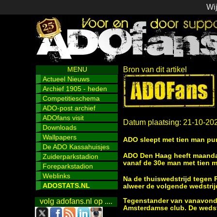
Wij
MENU
Bron van dit artikel
Actueel Nieuws
Archief 1905 - heden
Competitieschema
ADO-post archief
ADOfans visit
Datum plaatsing: 21-10-20
Downloads
Wallpapers
ADO sleept met tien man pun
De ADO Kassahuisjes
ADO Den Haag heeft maandag
Zuiderparkstadion
vanaf de 30e man met tien m
Foreparkstadion
Weblinks
Na de thuiswedstrijd tegen
ADOSTATS.NL
alweer de volgende wedstri
Tegenstander van vanavond 
volg adofans.nl op ....
Amsterdamse club. De wedstr