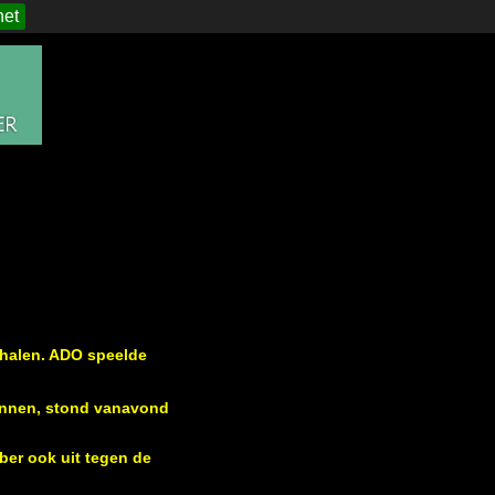
het
ehalen. ADO speelde
onnen, stond vanavond
er ook uit tegen de