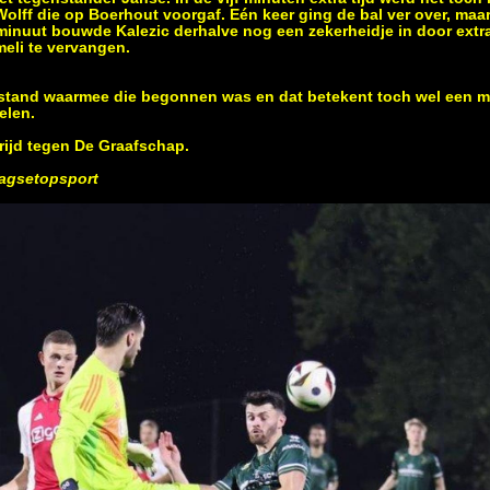
olff die op Boerhout voorgaf. Eén keer ging de bal ver over, maa
e minuut bouwde Kalezic derhalve nog een zekerheidje in door extr
eli te vervangen.
e stand waarmee die begonnen was en dat betekent toch wel een 
elen.
rijd tegen De Graafschap.
agsetopsport