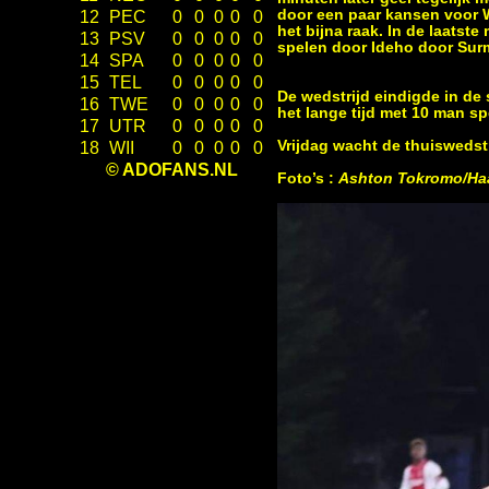
door een paar kansen voor W
12
PEC
0
0
0
0
0
het bijna raak. In de laatst
13
PSV
0
0
0
0
0
spelen door Ideho door Surm
14
SPA
0
0
0
0
0
15
TEL
0
0
0
0
0
De wedstrijd eindigde in d
16
TWE
0
0
0
0
0
het lange tijd met 10 man sp
17
UTR
0
0
0
0
0
Vrijdag wacht de thuiswedst
18
WII
0
0
0
0
0
© ADOFANS.NL
Foto’s
:
Ashton Tokromo/Ha