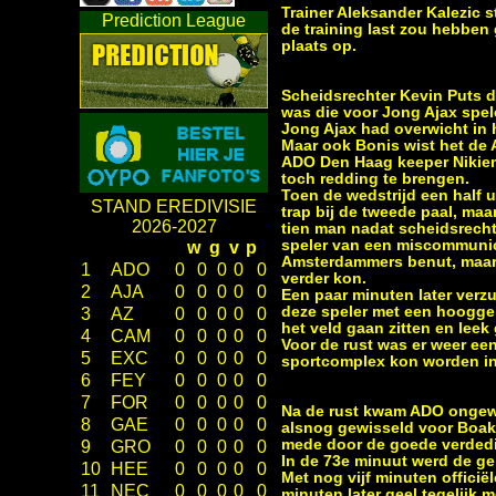
Trainer Aleksander Kalezic 
Prediction League
de training last zou hebben 
plaats op.
Scheidsrechter Kevin Puts de
was die voor Jong Ajax spel
Jong Ajax had overwicht in 
Maar ook Bonis wist het de
ADO Den Haag keeper Nikiema
toch redding te brengen.
Toen de wedstrijd een half 
STAND EREDIVISIE
trap bij de tweede paal, maa
2026-2027
tien man nadat scheidsrecht
speler van een miscommunica
w
g
v
p
Amsterdammers benut, maar 
1
ADO
0
0
0
0
0
verder kon.
2
AJA
0
0
0
0
0
Een paar minuten later verz
deze speler met een hooggeh
3
AZ
0
0
0
0
0
het veld gaan zitten en leek
4
CAM
0
0
0
0
0
Voor de rust was er weer ee
5
EXC
0
0
0
0
0
sportcomplex kon worden i
6
FEY
0
0
0
0
0
7
FOR
0
0
0
0
0
Na de rust kwam ADO ongewij
8
GAE
0
0
0
0
0
alsnog gewisseld voor Boaky
mede door de goede verdedig
9
GRO
0
0
0
0
0
In de 73e minuut werd de ge
10
HEE
0
0
0
0
0
Met nog vijf minuten offici
11
NEC
0
0
0
0
0
minuten later geel tegelijk 