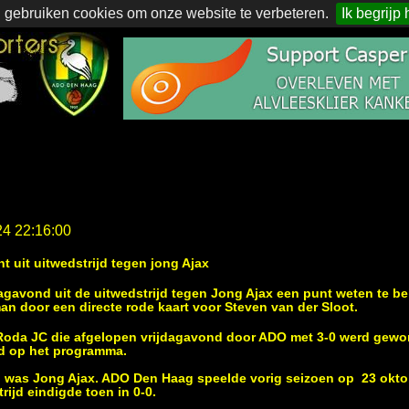
 gebruiken cookies om onze website te verbeteren.
Ik begrijp 
24 22:16:00
t uit uitwedstrijd tegen jong Ajax
avond uit de uitwedstrijd tegen Jong Ajax een punt weten te b
an door een directe rode kaart voor Steven van der Sloot.
 Roda JC die afgelopen vrijdagavond door ADO met 3-0 werd gew
jd op het programma.
was Jong Ajax. ADO Den Haag speelde vorig seizoen op 23 oktob
ijd eindigde toen in 0-0.