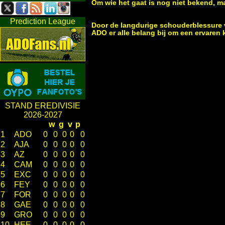
Om wie het gaat is nog niet bekend, m
Prediction League
Door de langdurige schouderblessure v
ADO er alle belang bij om een ervaren 
STAND EREDIVISIE
2026-2027
w
g
v
p
1
ADO
0
0
0
0
0
2
AJA
0
0
0
0
0
3
AZ
0
0
0
0
0
4
CAM
0
0
0
0
0
5
EXC
0
0
0
0
0
6
FEY
0
0
0
0
0
7
FOR
0
0
0
0
0
8
GAE
0
0
0
0
0
9
GRO
0
0
0
0
0
10
HEE
0
0
0
0
0