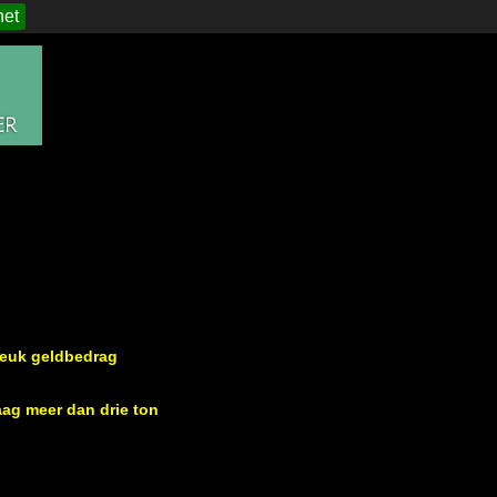
het
leuk geldbedrag
aag meer dan drie ton