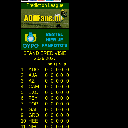
Prediction League
STAND EREDIVISIE
2026-2027
w
g
v
p
1
ADO
0
0
0
0
0
2
AJA
0
0
0
0
0
3
AZ
0
0
0
0
0
4
CAM
0
0
0
0
0
5
EXC
0
0
0
0
0
6
FEY
0
0
0
0
0
7
FOR
0
0
0
0
0
8
GAE
0
0
0
0
0
9
GRO
0
0
0
0
0
10
HEE
0
0
0
0
0
11
NEC
0
0
0
0
0