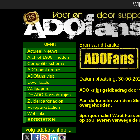
Wij
MENU
Bron van dit artikel
Actueel Nieuws
Archief 1905 - heden
Competitieschema
ADO-post archief
ADOfans visit
Datum plaatsing: 30-06-20
Downloads
Wallpapers
ADO krijgt geldbedrag door 
De ADO Kassahuisjes
Aan de transfer van Sem St
Zuiderparkstadion
overgehouden.
Foreparkstadion
Weblinks
Sportjournalist Wout Fassbe
ADOSTATS.NL
op zou leveren vanwege de s
volg adofans.nl op ....