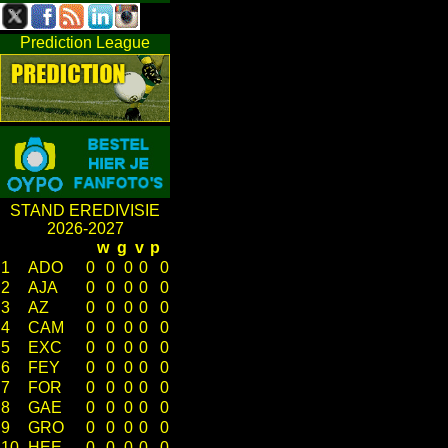
Prediction League
STAND EREDIVISIE
2026-2027
w
g
v
p
1
ADO
0
0
0
0
0
2
AJA
0
0
0
0
0
3
AZ
0
0
0
0
0
4
CAM
0
0
0
0
0
5
EXC
0
0
0
0
0
6
FEY
0
0
0
0
0
7
FOR
0
0
0
0
0
8
GAE
0
0
0
0
0
9
GRO
0
0
0
0
0
10
HEE
0
0
0
0
0