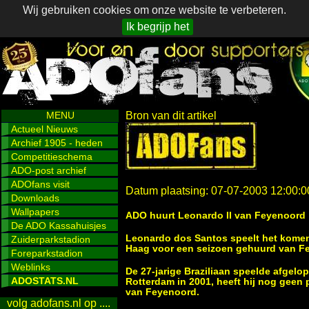
Wij gebruiken cookies om onze website te verbeteren.
Ik begrijp het
MENU
Bron van dit artikel
Actueel Nieuws
Archief 1905 - heden
Competitieschema
ADO-post archief
ADOfans visit
Datum plaatsing: 07-07-2003 12:00:0
Downloads
Wallpapers
ADO huurt Leonardo II van Feyenoord
De ADO Kassahuisjes
Leonardo dos Santos speelt het komend
Zuiderparkstadion
Haag voor een seizoen gehuurd van F
Foreparkstadion
Weblinks
De 27-jarige Braziliaan speelde afgelo
ADOSTATS.NL
Rotterdam in 2001, heeft hij nog geen 
van Feyenoord.
volg adofans.nl op ....