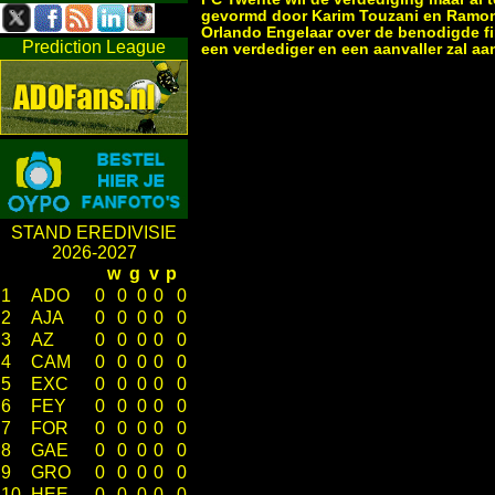
gevormd door Karim Touzani en Ramon Z
Orlando Engelaar over de benodigde fi
Prediction League
een verdediger en een aanvaller zal aa
STAND EREDIVISIE
2026-2027
w
g
v
p
1
ADO
0
0
0
0
0
2
AJA
0
0
0
0
0
3
AZ
0
0
0
0
0
4
CAM
0
0
0
0
0
5
EXC
0
0
0
0
0
6
FEY
0
0
0
0
0
7
FOR
0
0
0
0
0
8
GAE
0
0
0
0
0
9
GRO
0
0
0
0
0
10
HEE
0
0
0
0
0