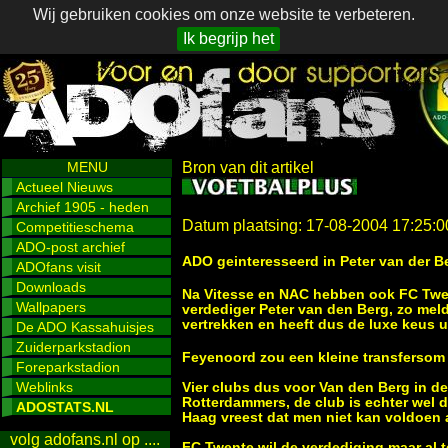
Wij gebruiken cookies om onze website te verbeteren.
Ik begrijp het
MENU
Bron van dit artikel
Actueel Nieuws
Archief 1905 - heden
Datum plaatsing: 17-08-2004 17:25:0
Competitieschema
ADO-post archief
ADO geinteresseerd in Peter van der B
ADOfans visit
Downloads
Na Vitesse en NAC hebben ook FC Twe
Wallpapers
verdediger Peter van den Berg, zo mel
vertrekken en heeft dus de luxe keus ui
De ADO Kassahuisjes
Zuiderparkstadion
Feyenoord zou een kleine transfersom
Foreparkstadion
Weblinks
Vier clubs dus voor Van den Berg in de 
Rotterdammers, de club is echter wel 
ADOSTATS.NL
Haag vreest dat men niet kan voldoen a
volg adofans.nl op ....
FC Twente wil de verdediging maar al 