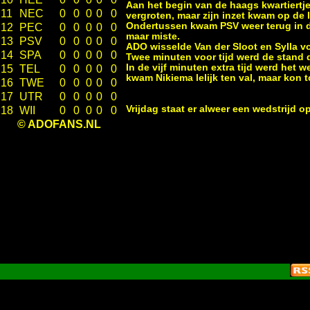
Aan het begin van de haags kwartiertj
11
NEC
0
0
0
0
0
vergroten, maar zijn inzet kwam op de l
Ondertussen kwam PSV weer terug in de
12
PEC
0
0
0
0
0
maar miste.
13
PSV
0
0
0
0
0
ADO wisselde Van der Sloot en Sylla
14
SPA
0
0
0
0
0
Twee minuten voor tijd werd de stand d
In de vijf minuten extra tijd werd he
15
TEL
0
0
0
0
0
kwam Nikiema lelijk ten val, maar kon t
16
TWE
0
0
0
0
0
17
UTR
0
0
0
0
0
Vrijdag staat er alweer een wedstrijd 
18
WII
0
0
0
0
0
© ADOFANS.NL