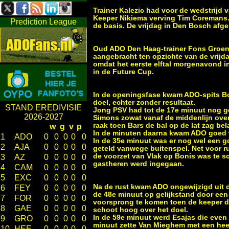
Trainer Kalezic had voor de wedstrijd 
Keeper Nikiema verving Tim Coremans. E
Prediction League
de basis. De vrijdag in Den Bosch afg
Oud ADO Den Haag-trainer Fons Groenen
aangebracht ten opzichte van de vrijd
omdat het eerste elftal morgenavond 
in de Future Cup.
In de openingsfase kwam ADO-spits Bon
doel, echter zonder resultaat.
STAND EREDIVISIE
Jong PSV had tot de 17e minuut nog ge
2026-2027
Simons zowat vanaf de middenlijn over 
raak toen Bars de bal op de lat zag be
w
g
v
p
In de minuten daarna kwam ADO goed w
1
ADO
0
0
0
0
0
In de 35e minuut was er nog wel een g
2
AJA
0
0
0
0
0
geteld vanwege buitenspel. Net voor r
de voorzet van Vlak op Bonis was te sc
3
AZ
0
0
0
0
0
gastheren werd ingegaan.
4
CAM
0
0
0
0
0
5
EXC
0
0
0
0
0
Na de rust kwam ADO ongewijzigd uit d
6
FEY
0
0
0
0
0
de 48e minuut op gelijkstand door een
7
FOR
0
0
0
0
0
voorsprong te komen toen de keeper de
8
GAE
0
0
0
0
0
schoot hoog over het doel.
In de 59e minuut werd Esajas die even
9
GRO
0
0
0
0
0
minuut zette Van Mieghem met een heel 
10
HEE
0
0
0
0
0