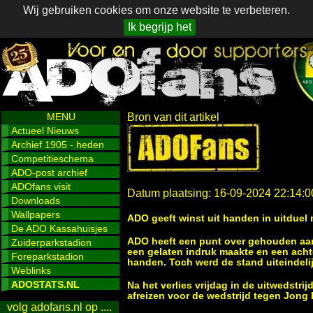
Wij gebruiken cookies om onze website te verbeteren.
Ik begrijp het
MENU
Bron van dit artikel
Actueel Nieuws
Archief 1905 - heden
Competitieschema
ADO-post archief
ADOfans visit
Datum plaatsing: 16-09-2024 22:14:0
Downloads
Wallpapers
ADO geeft winst uit handen in uitduel
De ADO Kassahuisjes
ADO heeft een punt over gehouden aan 
Zuiderparkstadion
een gelaten indruk maakte en een achte
Foreparkstadion
handen. Toch werd de stand uiteindelij
Weblinks
ADOSTATS.NL
Na het verlies vrijdag in de uitweds
afreizen voor de wedstrijd tegen Jong 
volg adofans.nl op ....