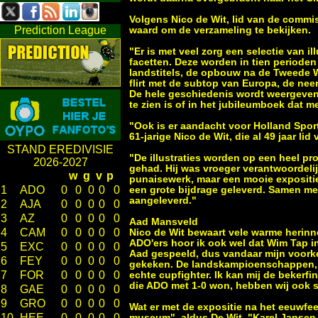
Volgens Nico de Wit, lid van de commis
Prediction League
waard om de verzameling te bekijken.
"Er is met veel zorg een selectie van 
facetten. Deze worden in tien perioden
landstitels, de opbouw na de Tweede W
flirt met de subtop van Europa, de ne
De hele geschiedenis wordt weergeven, 
te zien is of in het jubileumboek dat m
"Ook is er aandacht voor Holland Sport
61-jarige Nico de Wit, die al 49 jaar lid
STAND EREDIVISIE
"De illustraties worden op een heel p
2026-2027
gehad. Hij was vroeger verantwoordelij
w
g
v
p
punaisewerk, maar een mooie expositie
1
ADO
0
0
0
0
0
een grote bijdrage geleverd. Samen me
aangeleverd."
2
AJA
0
0
0
0
0
3
AZ
0
0
0
0
0
Aad Mansveld
4
CAM
0
0
0
0
0
Nico de Wit bewaart vele warme herinn
ADO'ers hoor ik ook wel dat Wim Tap in
5
EXC
0
0
0
0
0
Aad gespeeld, dus vandaar mijn voorkeu
6
FEY
0
0
0
0
0
gekeken. De landskampioenschappen, m
7
FOR
0
0
0
0
0
echte cupfighter. Ik kan mij de bekerf
die ADO met 1-0 won, hebben wij ook s
8
GAE
0
0
0
0
0
9
GRO
0
0
0
0
0
Wat er met de expositie na het eeuwfee
10
HEE
0
0
0
0
0
museum", aldus De Wit. "Karel Jansen,