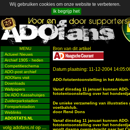
Wij gebruiken cookies om onze website te verbeteren.
Ik begrijp het
MENU
Bron van dit artikel
Actueel Nieuws
Archief 1905 - heden
Competitieschema
Datum plaatsing: 11-12-2004 14:05:0
ADO-post archief
ADOfans visit
ADO-fototentoonstelling in het Atrium
Downloads
Wallpapers
Vanaf dinsdag 11 januari kunnen ADO- 
fototentoonstelling over het honderdj
De ADO Kassahuisjes
Zuiderparkstadion
De unieke verzameling van illustraties
Foreparkstadion
voetbalclub.
door René Dons
Weblinks
ADOSTATS.NL
Vanaf dinsdag 11 januari kunnen ADO- 
fototentoonstelling over het honderdja
volg adofans.nl op ....
wordt daarna overgebracht naar het Ci