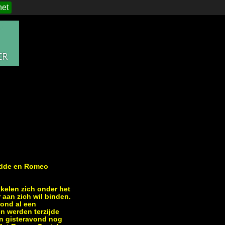
het
Bodde en Romeo
kkelen zich onder het
 aan zich wil binden.
ond al een
n werden terzijde
n gisteravond nog