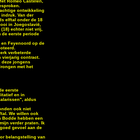
 Met Romeo Castelen,
esproken.
machtige ontwikkeling
 indruk. Van der
s elftal onder de 18
ooi in Joegoslavië,
18) echter niet vrij,
 de eerste periode
x en Feyenoord op de
oteerd.
terk verbeterde
vierjarig contract.
t deze jongens
rdrongen met het
de eerste
tatief en in
alarissen", aldus
konden ook niet
ftal. We willen ook
en Bodde hebben een
ijn verder praten. Ik
 goed gevoel aan de
or belangstelling van