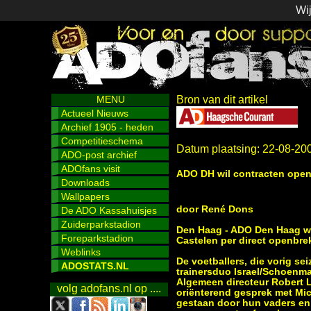
Wij
MENU
Bron van dit artikel
Actueel Nieuws
Archief 1905 - heden
Competitieschema
Datum plaatsing: 22-08-20
ADO-post archief
ADOfans visit
ADO DH wil contracten open
Downloads
Wallpapers
door René Dons
De ADO Kassahuisjes
Zuiderparkstadion
Den Haag - ADO Den Haag wi
Foreparkstadion
Castelen per direct openbre
Weblinks
De voetballers, die vorig se
ADOSTATS.NL
trainersduo Israel/Schoenmak
Algemeen directeur Robert 
volg adofans.nl op ....
oriënterend gesprek met Mic
gestaan door hun vaders en