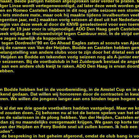
aakt. Beide partijen hebben afgesproken later verder te praten.
ger Linse wordt vertegenwoordigd, zal later deze week worden g
den en Romeo Castelen hebben in dit nog prille seizoen een stor
 iets mindere mate, maar ook hij maakte tijdens invalbeurten veel
entien jaar, red.) maakten vorig seizoen al deel uit het Nederland
 begin van deze week al door de KNVB geselecteerd voor een toern
nder de 19 jaar voor is uitgenodigd. ADO Den Haag geeft Castelen (
eek vrijdag de thuiswedstrijd tegen Cambuur mist. In de strijd om
 zeges namelijk de koppositie in.
n tegen Dordrecht’90 en Go Ahead Eagles zaten al scouts van Aja
n zij de namen van Van der Heijden, Bodde en Castelen hebben gen
angstelling van andere clubs voor te zijn door het drietal een s
Heijden en Bodde en tekenden vorig seizoen nog als A-junior een 
e seizoenen. Bij de voetbalclub in het Zuiderpark bestaat de angs
d aan een andere club kwijt te raken. ADO Den Haag is ervan doo
hebben.
en Bodde hebben het in de voorbereiding, in de Amstel Cup en in 
kend gedaan. Dat willen wij honoreren door de contracten in kwali
teren. We willen die jongens langer aan ons binden tegen hogere s
ok al dat we drie goede voetballers hadden vastgelegd. Maar we 
d zouden doen. Zij behoren nu al tot de betere spelers van het el
en de salarissen in de ploeg hebben. Van der Heijden, Castelen 
dan zij nu maandelijks overgemaakt krijgen. We gaan op korte term
van der Heijden en Ferry Bodde snel uit zullen komen. Ik heb een
uden".
 de bespreking in het geheim afgerond, omdat de club bang is vo