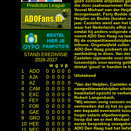
geen concrete afspraken gem
Prediction League
die door zaakwaarnemer Rod
Vooral Michael van der Heij
doorgemaakt. Ferry Bodde in
Heijden en Bodde (beiden neg
jaar. Castelen werd aan het
waar het Nederlands elftal o
omdat hij anders volgende w
neemt ADO Den Haag na twee
Bij de competitiewedstrijde
tribune. Ongetwijfeld zulle
ADO Den Haag probeert de bel
aanbieding te doen. Van der 
STAND EREDIVISIE
Castelen signeerde voor dri
2026-2027
tussentijds voor weinig gel
w
g
v
p
drietal ‘goud’ in handen te 
1
ADO
0
0
0
0
0
Uitstekend
2
AJA
0
0
0
0
0
3
AZ
0
0
0
0
0
"Van der Heijden, Castelen 
4
CAM
0
0
0
0
0
competitiewedstrijden uitste
kwatitatief opzicht te verbe
5
EXC
0
0
0
0
0
Robert Langenbach.
6
FEY
0
0
0
0
0
"Wij wisten vorig seizoen o
7
FOR
0
0
0
0
0
vermoeden dat zij het zo goe
een bepaald evenwicht tuss
8
GAE
0
0
0
0
0
hoger salaris afgedwongen, 
9
GRO
0
0
0
0
0
hoop dat we er met Michael 
10
HEE
0
0
0
0
0
eerste bespreking overgeho
ADO Den Haag had het liefst
11
NEC
0
0
0
0
0