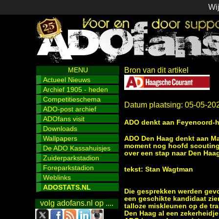
Wij
MENU
Bron van dit artikel
Actueel Nieuws
Archief 1905 - heden
Competitieschema
Datum plaatsing: 05-05-20
ADO-post archief
ADOfans visit
ADO denkt aan Feyenoord-ho
Downloads
Wallpapers
ADO Den Haag denkt aan Mark
moment nog hoofd scouting 
De ADO Kassahuisjes
over een stap naar Den Haag
Zuiderparkstadion
Foreparkstadion
tekst: Stan Wagtman
Weblinks
ADOSTATS.NL
Die gesprekken werden gevoe
een geschikte kandidaat zie
volg adofans.nl op ....
talloze miskleunen op de tr
Den Haag al een zekerheidje