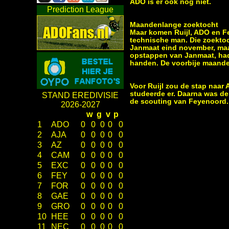
ADO is er ook nog niet.
Prediction League
Maandenlange zoektocht
Maar komen Ruijl, ADO en Fe
technische man. Die zoektoc
Janmaat eind november, maa
opstappen van Janmaat, had 
handen. De voorbije maanden
Voor Ruijl zou de stap naar
studeerde er. Daarna was de
STAND EREDIVISIE
de scouting van Feyenoord. 
2026-2027
w
g
v
p
1
ADO
0
0
0
0
0
2
AJA
0
0
0
0
0
3
AZ
0
0
0
0
0
4
CAM
0
0
0
0
0
5
EXC
0
0
0
0
0
6
FEY
0
0
0
0
0
7
FOR
0
0
0
0
0
8
GAE
0
0
0
0
0
9
GRO
0
0
0
0
0
10
HEE
0
0
0
0
0
11
NEC
0
0
0
0
0