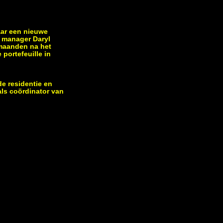
aar een nieuwe
h manager Daryl
maanden na het
portefeuille in
de residentie en
als coördinator van