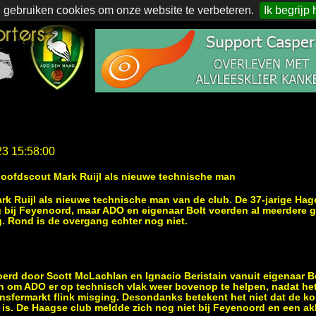
 gebruiken cookies om onze website te verbeteren.
Ik begrijp 
23 15:58:00
ofdscout Mark Ruijl als nieuwe technische man
 Ruijl als nieuwe technische man van de club. De 37-jarige Hage
bij Feyenoord, maar ADO en eigenaar Bolt voerden al meerdere g
. Rond is de overgang echter nog niet.
rd door Scott McLachlan en Ignacio Beristain vanuit eigenaar Bol
n om ADO er op technisch vlak weer bovenop te helpen, nadat het
ansfermarkt flink misging. Desondanks betekent het niet dat de ko
 is. De Haagse club meldde zich nog niet bij Feyenoord en een ak