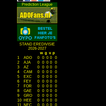
Prediction League
STAND EREDIVISIE
2026-2027
w
g
v
p
1
ADO
0
0
0
0
0
2
AJA
0
0
0
0
0
3
AZ
0
0
0
0
0
4
CAM
0
0
0
0
0
5
EXC
0
0
0
0
0
6
FEY
0
0
0
0
0
7
FOR
0
0
0
0
0
8
GAE
0
0
0
0
0
9
GRO
0
0
0
0
0
10
HEE
0
0
0
0
0
11
NEC
0
0
0
0
0