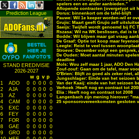
spelers een en ander aanbieden.”
Aflopende contracten (overgetypt uit 
Prediction League
Dorus:
binnenkort om de tafel-blijft
Pauwe:
Wil 1e keeper worden-wil er o
Grujic:
Maart geeft Grujic zelf uitslui
Saeijs:
Twijfelt wordt genoemd bij FC T
Rszasa:
Wil na WK beslissen, dat is te
Bodde:
Wil blijven maar gat vraag aan
De Graaf:
Optie tot koop maar feyenooit 
Leegte:
Reist te veel tussen woonplaat
Stroeve:
December volgt een gesprek,
De Ouden:
Moet aantal minuten spelen 
deadline
Mols:
Wou zelf maar 1 jaar, ADO Den H
STAND EREDIVISIE
Zouf-zouf:
Gaan om de tafel, maar voor
2026-2027
O'Brien:
Blijft zo goed als zeker niet,
w
g
v
p
Jungschlager:
Einde van het seizoen b
1
ADO
0
0
0
0
0
Van der Kaaij:
einde van het seizoen be
Verhoek :
Heeft nog en contract tot 200
2
AJA
0
0
0
0
0
Elia :
Heeft nog en contract tot 2008
3
AZ
0
0
0
0
0
Langenbach zijn mening hierover: "ma
4
CAM
0
0
0
0
0
25 sponsorovereenkomsten gesloten v
5
EXC
0
0
0
0
0
6
FEY
0
0
0
0
0
7
FOR
0
0
0
0
0
8
GAE
0
0
0
0
0
9
GRO
0
0
0
0
0
10
HEE
0
0
0
0
0