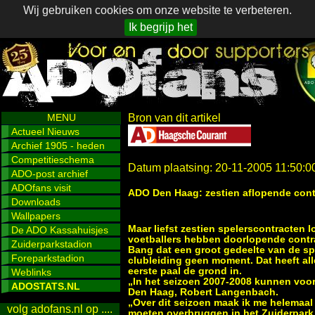
Wij gebruiken cookies om onze website te verbeteren.
Ik begrijp het
MENU
Bron van dit artikel
Actueel Nieuws
Archief 1905 - heden
Competitieschema
Datum plaatsing: 20-11-2005 11:50:0
ADO-post archief
ADOfans visit
ADO Den Haag: zestien aflopende cont
Downloads
Wallpapers
Maar liefst zestien spelerscontracten l
De ADO Kassahuisjes
voetballers hebben doorlopende contr
Zuiderparkstadion
Bang dat een groot gedeelte van de spe
Foreparkstadion
clubleiding geen moment. Dat heeft al
eerste paal de grond in.
Weblinks
„In het seizoen 2007-2008 kunnen voor
ADOSTATS.NL
Den Haag, Robert Langenbach.
„Over dit seizoen maak ik me helemaal 
volg adofans.nl op ....
moeten overbruggen in het Zuiderpark