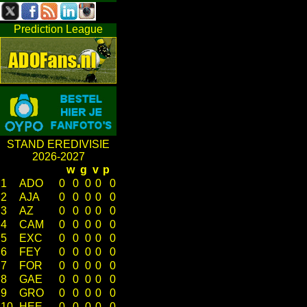
Prediction League
STAND EREDIVISIE
2026-2027
w
g
v
p
1
ADO
0
0
0
0
0
2
AJA
0
0
0
0
0
3
AZ
0
0
0
0
0
4
CAM
0
0
0
0
0
5
EXC
0
0
0
0
0
6
FEY
0
0
0
0
0
7
FOR
0
0
0
0
0
8
GAE
0
0
0
0
0
9
GRO
0
0
0
0
0
10
HEE
0
0
0
0
0