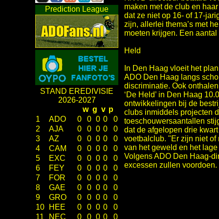
maken met de club en haar 
Prediction League
dat ze niet op 16- of 17-jar
zijn, allerlei thema’s met 
moeten krijgen. Een aantal 
Held
In Den Haag vloeit het plan 
ADO Den Haag langs scholen
discriminatie. Ook onthale
STAND EREDIVISIE
‘De Held’ in Den Haag 10.
2026-2027
ontwikkelingen bij de bestr
w
g
v
p
clubs inmiddels projecten di
1
ADO
0
0
0
0
0
toeschouwersaantallen sti
2
AJA
0
0
0
0
0
dat de afgelopen drie kwart
voetbalclub. "Er zijn niet
3
AZ
0
0
0
0
0
van het geweld en het lage
4
CAM
0
0
0
0
0
Volgens ADO Den Haag-dire
5
EXC
0
0
0
0
0
excessen zullen voordoen. "
6
FEY
0
0
0
0
0
7
FOR
0
0
0
0
0
8
GAE
0
0
0
0
0
9
GRO
0
0
0
0
0
10
HEE
0
0
0
0
0
11
NEC
0
0
0
0
0