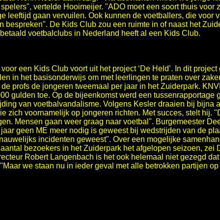
spelers", vertelde Hooimeijer. "ADO moet een soort thuis voor 
ige leeftijd gaan vervuilen. Ook kunnen de voetballers, die voor
hen bespreken". De Kids Club zou een ruimte in of naast het Zui
betaald voetbalclubs in Nederland heeft al een Kids Club.
voor een Kids Club voort uit het project ‘De Held’. In dit projec
 in het basisonderwijs om met leerlingen te praten over zake
n de profs de jongeren tweemaal per jaar in het Zuiderpark. KN
000 gulden toe. Op de bijeenkomst werd een tussenrapportage 
ijding van voetbalvandalisme. Volgens Kesler draaien bij bijna 
e zich voornamelijk op jongeren richten. Met succes, stelt hij. 
jgen. Mensen gaan weer graag naar voetbal". Burgemeester De
 jaar geen ME meer nodig is geweest bij wedstrijden van de plaa
 of nauwelijks incidenten geweest". Over een mogelijke samenha
 aantal bezoekers in het Zuiderpark het afgelopen seizoen, zei 
cteur Robert Langenbach is het ook helemaal niet gezegd dat 
Maar we staan nu in ieder geval met alle betrokken partijen op é