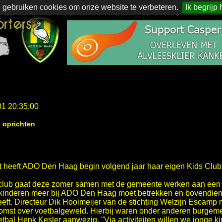
 gebruiken cookies om onze website te verbeteren.
Ik begrijp 
01 20:35:00
 oprichten
t heeft ADO Den Haag begin volgend jaar haar eigen Kids Club
lclub gaat deze zomer samen met de gemeente werken aan een 
ge kinderen meer bij ADO Den Haag moet betrekken en bovendie
eft. Directeur Dik Hooimeijer van de stichting Welzijn Escamp 
komst over voetbalgeweld. Hierbij waren onder anderen burge
tbal Henk Kesler aanwezig. "Via activiteiten willen we jonge 