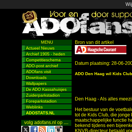
Wij
MENU
Bron van dit artikel
Actueel Nieuws
Archief 1905 - heden
Competitieschema
Datum plaatsing: 28-06-20
ADO-post archief
ADOfans visit
ADO Den Haag wil Kids Club
Downloads
Wallpapers
De ADO Kassahuisjes
Zuiderparkstadion
Den Haag - Als alles meezi
Foreparkstadion
Weblinks
Het bestuur van de voetba
ADOSTATS.NL
tot de Kids Club, die jon
maatschappelijke functie he
volg adofans.nl op ....
bekend tijdens een bijeen
KNVB-directeur betaald voe