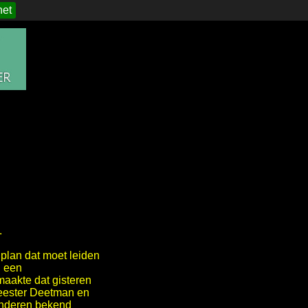
het
.
plan dat moet leiden
n een
maakte dat gisteren
meester Deetman en
kinderen bekend