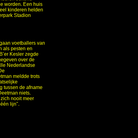
ze worden. Een huis
 veel kinderen helden
derpark Stadion
t gaan voetballers van
n als pesten en
VB’er Kesler zegde
gegeven over de
alle Nederlandse
"De
etman meldde trots
tselijke
ng tussen de afname
Deetman niets.
zich nooit meer
én lijn".