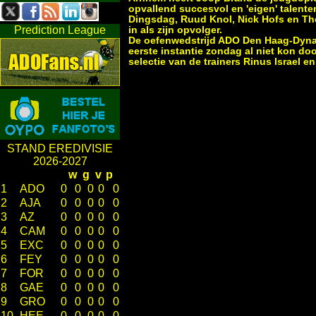
opvallend succesvol en 'eigen' talenten
Dingsdag, Ruud Knol, Nick Hofs en The
Prediction League
in als zijn opvolger.
De oefenwedstrijd ADO Den Haag-Dynamo 
eerste instantie zondag al niet kon 
selectie van de trainers Rinus Israel 
STAND EREDIVISIE
2026-2027
w
g
v
p
1
ADO
0
0
0
0
0
2
AJA
0
0
0
0
0
3
AZ
0
0
0
0
0
4
CAM
0
0
0
0
0
5
EXC
0
0
0
0
0
6
FEY
0
0
0
0
0
7
FOR
0
0
0
0
0
8
GAE
0
0
0
0
0
9
GRO
0
0
0
0
0
10
HEE
0
0
0
0
0