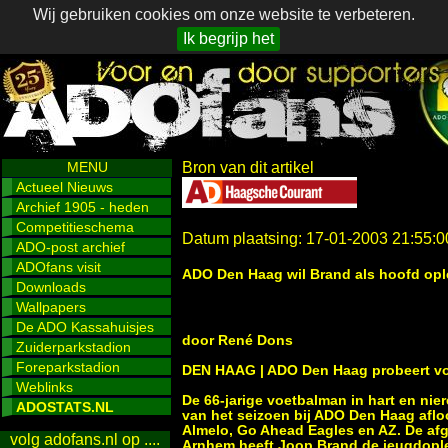
Wij gebruiken cookies om onze website te verbeteren.
Ik begrijp het
MENU
Bron van dit artikel
Actueel Nieuws
Archief 1905 - heden
Competitieschema
Datum plaatsing: 17-01-2003 21:55:0
ADO-post archief
ADOfans visit
ADO Den Haag wil Brand als hoofd opl
Downloads
Wallpapers
De ADO Kassahuisjes
door René Dons
Zuiderparkstadion
Foreparkstadion
DEN HAAG | ADO Den Haag probeert voor
Weblinks
De 66-jarige voetbalman in hart en ni
ADOSTATS.NL
van het seizoen bij ADO Den Haag aflo
Almelo, Go Ahead Eagles en AZ. De afge
volg adofans.nl op ....
Arnhem heeft Joop Brand de jeugdople