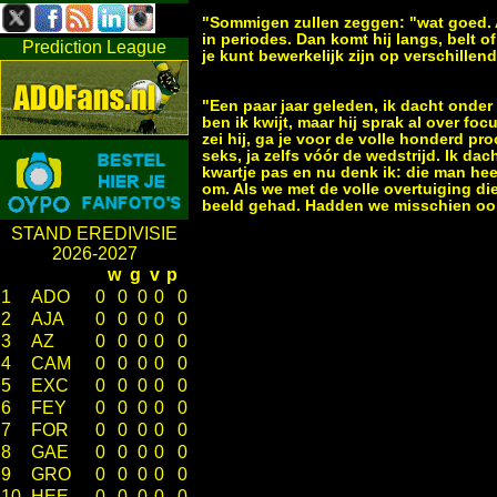
"Sommigen zullen zeggen: "wat goed. A
in periodes. Dan komt hij langs, belt o
Prediction League
je kunt bewerkelijk zijn op verschillen
"Een paar jaar geleden, ik dacht onder
ben ik kwijt, maar hij sprak al over fo
zei hij, ga je voor de volle honderd p
seks, ja zelfs vóór de wedstrijd. Ik dac
kwartje pas en nu denk ik: die man hee
om. Als we met de volle overtuiging d
beeld gehad. Hadden we misschien ook
STAND EREDIVISIE
2026-2027
w
g
v
p
1
ADO
0
0
0
0
0
2
AJA
0
0
0
0
0
3
AZ
0
0
0
0
0
4
CAM
0
0
0
0
0
5
EXC
0
0
0
0
0
6
FEY
0
0
0
0
0
7
FOR
0
0
0
0
0
8
GAE
0
0
0
0
0
9
GRO
0
0
0
0
0
10
HEE
0
0
0
0
0