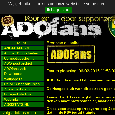
Wij gebruiken cookies om onze website te verbeteren.
Ik begrijp het
MENU
Bron van dit artikel
Actueel Nieuws
Archief 1905 - heden
Competitieschema
ADO-post archief
ADOfans visit
Datum plaatsing: 06-02-2016 11:58:0
Downloads
Wallpapers
ADO Den Haag werkt dit seizoen met e
De ADO Kassahuisjes
De Haagse club won dit seizoen geen 
Zuiderparkstadion
Foreparkstadion
Trainer Henk Fraser wijt dit onder and
Weblinks
denken moet professioneler, maar daar 
ADOSTATS.NL
Dit seizoen staat sportpsycholoog Joo
dat hij de PSV-jeugd trainde.
volg adofans.nl op ....