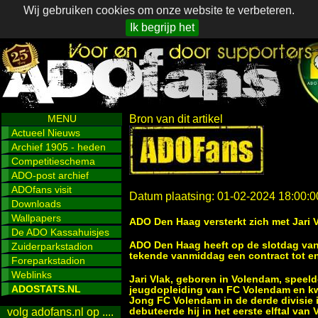
Wij gebruiken cookies om onze website te verbeteren.
Ik begrijp het
MENU
Bron van dit artikel
Actueel Nieuws
Archief 1905 - heden
Competitieschema
ADO-post archief
ADOfans visit
Datum plaatsing: 01-02-2024 18:00:0
Downloads
Wallpapers
ADO Den Haag versterkt zich met Jari 
De ADO Kassahuisjes
ADO Den Haag heeft op de slotdag van 
Zuiderparkstadion
tekende vanmiddag een contract tot en
Foreparkstadion
Weblinks
Jari Vlak, geboren in Volendam, speeld
ADOSTATS.NL
jeugdopleiding van FC Volendam en k
Jong FC Volendam in de derde divisie i
debuteerde hij in het eerste elftal van
volg adofans.nl op ....