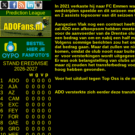
In 2021 verkaste hij naar FC Emmen waa
wedstrijden speelde en dit seizoen me
Prediction League
en 2 assists topscorer van dit seizoen
Aangezien Vlak nog een contract heeft
zal ADO een afkoopsom hebben moete
voor de aanvoerder van de Drentse clu
een bedrag van om en nabij een half m
Volgens sommige berichten zou het om
dat bedrag gaan. Maar dat zullen we ni
komen, omdat de club nooit naar buite
er voor versterkingen wordt uitgegeve
Er was ook belangstelling van clubs ui
STAND EREDIVISIE
maar zij zouden het transferbedrag voo
2026-2027
hoog hebben gevonden.
w
g
v
p
Voor het uitduel tegen Top Oss is de 
1
ADO
0
0
0
0
0
2
AJA
0
0
0
0
0
ADO versterkte zich eerder deze trans
3
AZ
0
0
0
0
0
4
CAM
0
0
0
0
0
5
EXC
0
0
0
0
0
6
FEY
0
0
0
0
0
7
FOR
0
0
0
0
0
8
GAE
0
0
0
0
0
9
GRO
0
0
0
0
0
10
HEE
0
0
0
0
0