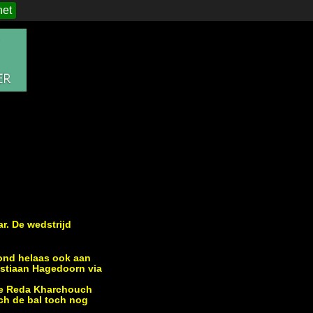
het
r. De wedstrijd
ond helaas ook aan
astiaan Hagedoorn via
die Reda Kharchouch
ch de bal toch nog