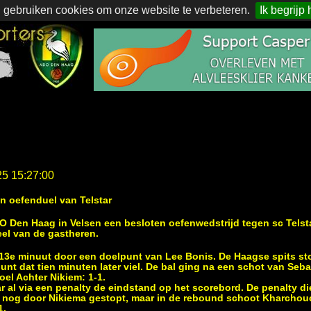
 gebruiken cookies om onze website te verbeteren.
Ik begrijp 
25 15:27:00
in oefenduel van Telstar
Den Haag in Velsen een besloten oefenwedstrijd tegen sc Telsta
eel van de gastheren.
13e minuut door een doelpunt van Lee Bonis. De Haagse spits st
unt dat tien minuten later viel. De bal ging na een schot van Seb
el Achter Nikiem: 1-1.
tar al via een penalty de eindstand op het scorebord. De penalty 
e nog door Nikiema gestopt, maar in de rebound schoot Kharchou
1.