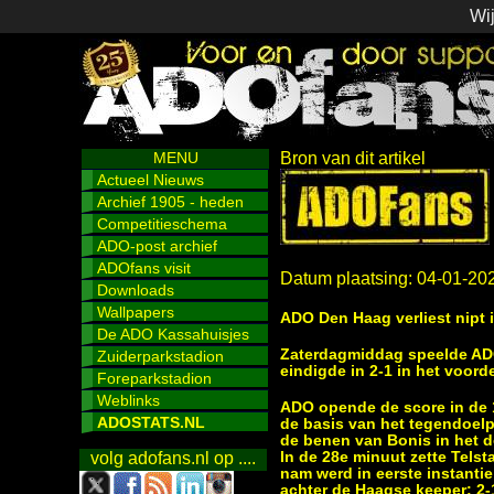
Wij
MENU
Bron van dit artikel
Actueel Nieuws
Archief 1905 - heden
Competitieschema
ADO-post archief
ADOfans visit
Datum plaatsing: 04-01-20
Downloads
Wallpapers
ADO Den Haag verliest nipt 
De ADO Kassahuisjes
Zaterdagmiddag speelde ADO 
Zuiderparkstadion
eindigde in 2-1 in het voord
Foreparkstadion
Weblinks
ADO opende de score in de 
ADOSTATS.NL
de basis van het tegendoelp
de benen van Bonis in het do
In de 28e minuut zette Tels
volg adofans.nl op ....
nam werd in eerste instanti
achter de Haagse keeper: 2-