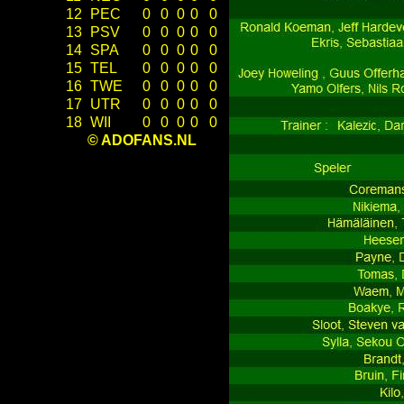
12
PEC
0
0
0
0
0
13
PSV
0
0
0
0
0
14
SPA
0
0
0
0
0
15
TEL
0
0
0
0
0
16
TWE
0
0
0
0
0
17
UTR
0
0
0
0
0
18
WII
0
0
0
0
0
© ADOFANS.NL