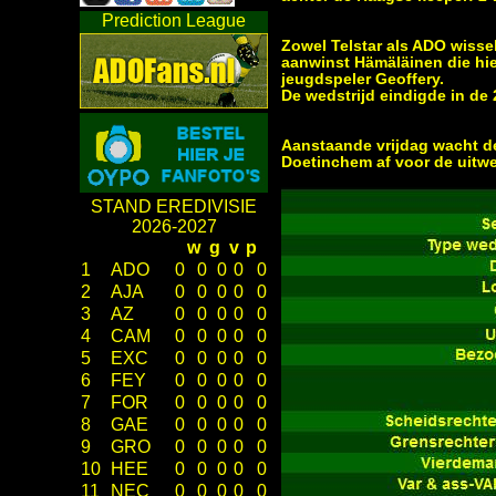
Prediction League
Zowel Telstar als ADO wisse
aanwinst Hämäläinen die hie
jeugdspeler Geoffery.
De wedstrijd eindigde in de 
Aanstaande vrijdag wacht de
Doetinchem af voor de uitwe
STAND EREDIVISIE
2026-2027
w
g
v
p
1
ADO
0
0
0
0
0
2
AJA
0
0
0
0
0
3
AZ
0
0
0
0
0
4
CAM
0
0
0
0
0
5
EXC
0
0
0
0
0
6
FEY
0
0
0
0
0
7
FOR
0
0
0
0
0
8
GAE
0
0
0
0
0
9
GRO
0
0
0
0
0
10
HEE
0
0
0
0
0
11
NEC
0
0
0
0
0