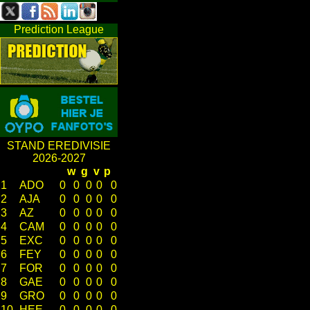
Prediction League
STAND EREDIVISIE
2026-2027
w
g
v
p
1
ADO
0
0
0
0
0
2
AJA
0
0
0
0
0
3
AZ
0
0
0
0
0
4
CAM
0
0
0
0
0
5
EXC
0
0
0
0
0
6
FEY
0
0
0
0
0
7
FOR
0
0
0
0
0
8
GAE
0
0
0
0
0
9
GRO
0
0
0
0
0
10
HEE
0
0
0
0
0