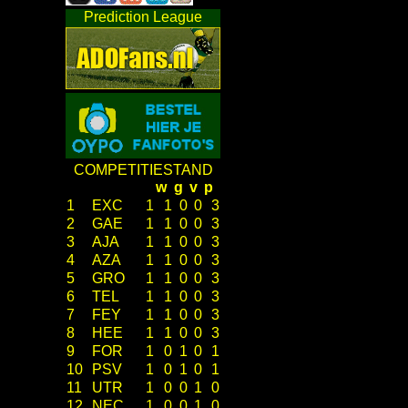
Prediction League
COMPETITIESTAND
w
g
v
p
1
EXC
1
1
0
0
3
2
GAE
1
1
0
0
3
3
AJA
1
1
0
0
3
4
AZA
1
1
0
0
3
5
GRO
1
1
0
0
3
6
TEL
1
1
0
0
3
7
FEY
1
1
0
0
3
8
HEE
1
1
0
0
3
9
FOR
1
0
1
0
1
10
PSV
1
0
1
0
1
11
UTR
1
0
0
1
0
12
NEC
1
0
0
1
0