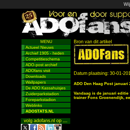
Wij
MENU
Bron van dit artikel
Actueel Nieuws
Archief 1905 - heden
Competitieschema
ADO-post archief
ADOfans visit
Datum plaatsing: 30-01-20
Downloads
Wallpapers
ADO Den Haag Post januari 
De ADO Kassahuisjes
Vandaag is de januari editi
Zuiderparkstadion
trainer Fons Groenendijk, ee
Foreparkstadion
Weblinks
ADOSTATS.NL
volg adofans.nl op ....