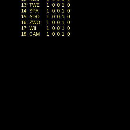
13
TWE
1
0
0
1
0
14
SPA
1
0
0
1
0
15
ADO
1
0
0
1
0
16
ZWO
1
0
0
1
0
17
WII
1
0
0
1
0
18
CAM
1
0
0
1
0