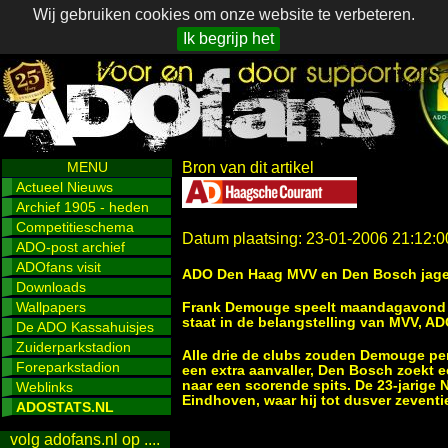
Wij gebruiken cookies om onze website te verbeteren.
Ik begrijp het
MENU
Bron van dit artikel
Actueel Nieuws
Archief 1905 - heden
Competitieschema
Datum plaatsing: 23-01-2006 21:12:0
ADO-post archief
ADOfans visit
ADO Den Haag MVV en Den Bosch jag
Downloads
Wallpapers
Frank Demouge speelt maandagavond mog
staat in de belangstelling van MVV, 
De ADO Kassahuisjes
Zuiderparkstadion
Alle drie de clubs zouden Demouge per
Foreparkstadion
een extra aanvaller, Den Bosch zoekt e
naar een scorende spits. De 23-jarige 
Weblinks
Eindhoven, waar hij tot dusver zeventi
ADOSTATS.NL
volg adofans.nl op ....