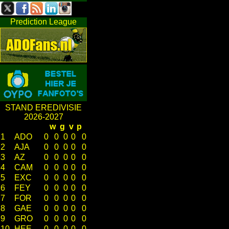
Prediction League
STAND EREDIVISIE
2026-2027
w
g
v
p
1
ADO
0
0
0
0
0
2
AJA
0
0
0
0
0
3
AZ
0
0
0
0
0
4
CAM
0
0
0
0
0
5
EXC
0
0
0
0
0
6
FEY
0
0
0
0
0
7
FOR
0
0
0
0
0
8
GAE
0
0
0
0
0
9
GRO
0
0
0
0
0
10
HEE
0
0
0
0
0