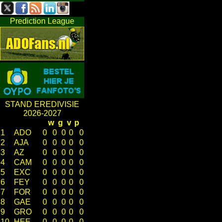
Prediction League
STAND EREDIVISIE
2026-2027
w
g
v
p
1
ADO
0
0
0
0
0
2
AJA
0
0
0
0
0
3
AZ
0
0
0
0
0
4
CAM
0
0
0
0
0
5
EXC
0
0
0
0
0
6
FEY
0
0
0
0
0
7
FOR
0
0
0
0
0
8
GAE
0
0
0
0
0
9
GRO
0
0
0
0
0
10
HEE
0
0
0
0
0