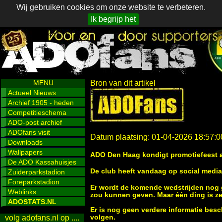
Wij gebruiken cookies om onze website te verbeteren.
Ik begrijp het
MENU
Bron van dit artikel
Actueel Nieuws
Archief 1905 - heden
Competitieschema
ADO-post archief
ADOfans visit
Datum plaatsing: 01-04-2026 18:57:0
Downloads
Wallpapers
ADO Den Haag kondigt promotiefeest 
De ADO Kassahuisjes
De club heeft vandaag op social medi
Zuiderparkstadion
Foreparkstadion
Er wordt de komende wedstrijden nog 
Weblinks
zou kunnen geven. Maar één ding is ze
ADOSTATS.NL
Er is nog geen verdere informatie besch
volgen.
volg adofans.nl op ....