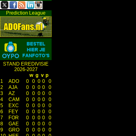
Prediction League
STAND EREDIVISIE
2026-2027
w
g
v
p
1
ADO
0
0
0
0
0
2
AJA
0
0
0
0
0
3
AZ
0
0
0
0
0
4
CAM
0
0
0
0
0
5
EXC
0
0
0
0
0
6
FEY
0
0
0
0
0
7
FOR
0
0
0
0
0
8
GAE
0
0
0
0
0
9
GRO
0
0
0
0
0
10
HEE
0
0
0
0
0