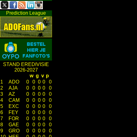
Prediction League
STAND EREDIVISIE
2026-2027
w
g
v
p
1
ADO
0
0
0
0
0
2
AJA
0
0
0
0
0
3
AZ
0
0
0
0
0
4
CAM
0
0
0
0
0
5
EXC
0
0
0
0
0
6
FEY
0
0
0
0
0
7
FOR
0
0
0
0
0
8
GAE
0
0
0
0
0
9
GRO
0
0
0
0
0
10
HEE
0
0
0
0
0