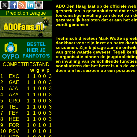
ADO Den Haag laat op de officiele webs
gesprekken is geconcludeerd dat er ve
Prediction League
toekomstige invulling van de rol van d
gezamenlijk besloten dat er aan het ei
wordt genomen.
Technisch directeur Mark Wotte spreekt
dankbaar voor zijn inzet en betrokken
seizoenen. Zijn bijdrage aan de ontwi
van grote waarde geweest. Tegelijkerti
reorganisatie binnen de jeugdopleiding
en invulling van verschillende functie
COMPETITIESTAND
concluderen dat het beter is als de we
w
g
v
p
doen om het seizoen op een positieve m
1
EXC
1
1
0
0
3
2
GAE
1
1
0
0
3
3
AJA
1
1
0
0
3
4
AZA
1
1
0
0
3
5
GRO
1
1
0
0
3
6
TEL
1
1
0
0
3
7
FEY
1
1
0
0
3
8
HEE
1
1
0
0
3
9
FOR
1
0
1
0
1
10
PSV
1
0
1
0
1