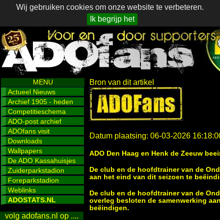
Wij gebruiken cookies om onze website te verbeteren.
Ik begrijp het
MENU
Bron van dit artikel
Actueel Nieuws
Archief 1905 - heden
Competitieschema
ADO-post archief
ADOfans visit
Datum plaatsing: 06-03-2026 16:18:0
Downloads
Wallpapers
ADO Den Haag en Henk de Zeeuw beein
De ADO Kassahuisjes
De club en de hoofdtrainer van de On
Zuiderparkstadion
aan het eind van dit seizoen te beëind
Foreparkstadion
Weblinks
De club en de hoofdtrainer van de On
ADOSTATS.NL
overleg besloten de samenwerking aan 
beëindigen.
volg adofans.nl op ....