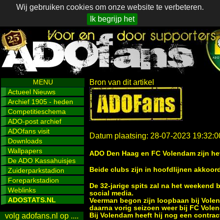
Wij gebruiken cookies om onze website te verbeteren.
Ik begrijp het
MENU
Bron van dit artikel
Actueel Nieuws
Archief 1905 - heden
Competitieschema
ADO-post archief
ADOfans visit
Datum plaatsing: 28-07-2023 19:32:0
Downloads
Wallpapers
ADO Den Haag en FC Volendam zijn he
De ADO Kassahuisjes
Beide clubs zijn in hoofdlijnen akkoo
Zuiderparkstadion
Foreparkstadion
De 32-jarige spits zal na het weekend 
Weblinks
social media.
ADOSTATS.NL
Veerman begon zijn loopbaan bij Volen
daarna vorig seizoen weer bij FC Volen
Bij Volendam heeft hij nog een contrac
volg adofans.nl op ....