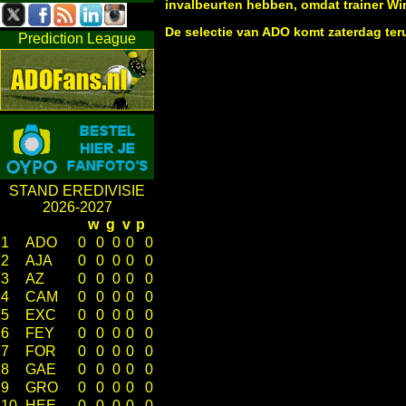
invalbeurten hebben, omdat trainer W
De selectie van ADO komt zaterdag ter
Prediction League
STAND EREDIVISIE
2026-2027
w
g
v
p
1
ADO
0
0
0
0
0
2
AJA
0
0
0
0
0
3
AZ
0
0
0
0
0
4
CAM
0
0
0
0
0
5
EXC
0
0
0
0
0
6
FEY
0
0
0
0
0
7
FOR
0
0
0
0
0
8
GAE
0
0
0
0
0
9
GRO
0
0
0
0
0
10
HEE
0
0
0
0
0