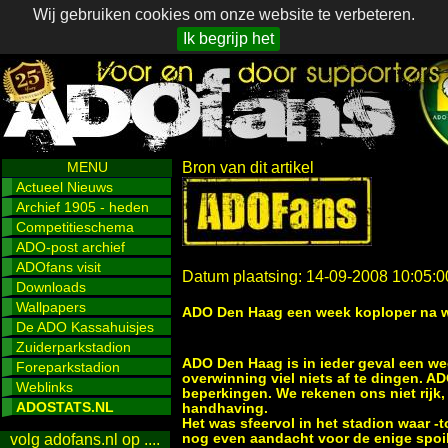
Wij gebruiken cookies om onze website te verbeteren.
Ik begrijp het
MENU
Bron van dit artikel
Actueel Nieuws
Archief 1905 - heden
Competitieschema
ADO-post archief
ADOfans visit
Datum plaatsing: 14-09-2008 10:05:0
Downloads
Wallpapers
ADO Den Haag een week koploper na w
De ADO Kassahuisjes
Zuiderparkstadion
ADO Den Haag is in ieder geval een we
Foreparkstadion
overwinning viel niets af te dingen. A
Weblinks
beperkingen. We rekenen ons niet rijk,
ADOSTATS.NL
handhaving.
Het was sfeervol in het stadion waar -
nog even aandacht voor de enige spoi
volg adofans.nl op ....