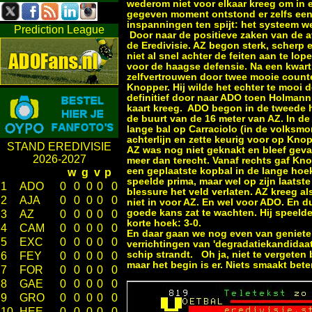
wederom niet voor elkaar kreeg om in e
gegeven moment ontstond er zelfs een 
inspanningen ten spijt: het systeem we
Prediction League
Door naar de positieve zaken van de a
de Eredivisie. AZ begon sterk, scherp 
niet al snel achter de feiten aan te 
voor de haagse defensie. Na een kwarti
zelfvertrouwen door twee mooie count
Knopper. Hij wilde het echter te mooi 
definitief door naar ADO toen Holmann 
kaart kreeg. ADO begon in de tweede he
de buurt van de 16 meter van AZ. In d
lange bal op Carraciolo (in de volksmo
achterlijn en zette keurig voor op Knop
STAND EREDIVISIE
AZ was nog niet geknakt en bleef gevaa
2026-2027
meer dan terecht. Vanaf rechts gaf Kno
een geplaatste kopbal in de lange hoek
w
g
v
p
speelde prima, maar wel op zijn laats
1
ADO
0
0
0
0
0
blessure het veld verlaten. AZ kreeg a
2
AJA
0
0
0
0
0
niet in voor AZ. En wel voor ADO. En d
goede kans zat te wachten. Hij speelde 
3
AZ
0
0
0
0
0
korte hoek: 3-0.
4
CAM
0
0
0
0
0
En daar gaan we nog even van genieten
5
EXC
0
0
0
0
0
verrichtingen van 'degradatiekandidaat
schip strandt. Oh ja, niet te vergeten b
6
FEY
0
0
0
0
0
maar het begin is er. Niets smaakt bet
7
FOR
0
0
0
0
0
8
GAE
0
0
0
0
0
9
GRO
0
0
0
0
0
10
HEE
0
0
0
0
0