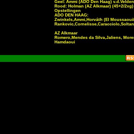
Geel: Ammi (ADO Den Haag) v.d.Velden
Rood: Holman (AZ Alkmaar) (45+2/2xg)
Opstellingen
ADO DEN HAAG:
Zwinkels,Ammi,Horváth (El Moussaoui/
Rankovic,Cornelisse,Caracciolo,Soltani
AZ Alkmaar
Romero,Mendes da Silva,Jaliens, Moren
Hamdaoui