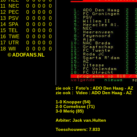
11
NEC
0
0
0
0
0
12
PEC
0
0
0
0
0
13
PSV
0
0
0
0
0
14
SPA
0
0
0
0
0
15
TEL
0
0
0
0
0
16
TWE
0
0
0
0
0
17
UTR
0
0
0
0
0
18
WII
0
0
0
0
0
© ADOFANS.NL
zie ook :
Foto's : ADO Den Haag - AZ
zie ook :
Video : ADO Den Haag - AZ
1-0 Knopper (54)
2-0 Cornelisse (71)
3-0 Meriç (85)
Arbiter: Jack van.Hulten
Toeschouwers: 7.833