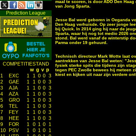
maal te scoren, is door ADO Den Haa
van Jong Sparta.
Prediction League
Jesse Bal werd geboren in Oeganda voo
Den Haag verhuisde. Op zeer jonge leeft
bij Quick. In 2014 ging hij naar de jeu
Sparta, waar hij nog tot medio 2026 on
stond. Bal werd vanaf de winterstip doo
Parma onder 19 gehuurd.
Technisch directeur Mark Wotte laat ov
aantrekken van Jesse Bal weten: "Jess
COMPETITIESTAND
fysiek sterke spits die tijdens zijn st
w
g
v
p
tegen PEC Zwolle bewees hij meteen zi
kiest en kijken uit naar zijn verdere on
1
EXC
1
1
0
0
3
2
GAE
1
1
0
0
3
3
AJA
1
1
0
0
3
4
AZA
1
1
0
0
3
5
GRO
1
1
0
0
3
6
TEL
1
1
0
0
3
7
FEY
1
1
0
0
3
8
HEE
1
1
0
0
3
9
FOR
1
0
1
0
1
10
PSV
1
0
1
0
1