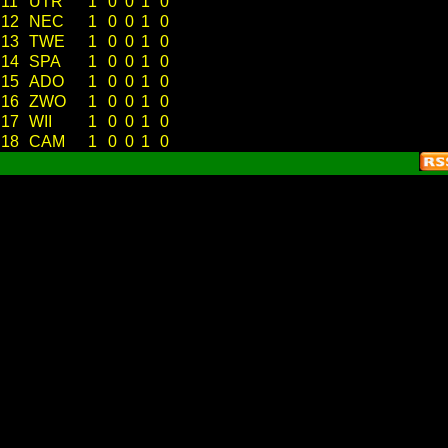
11
UTR
1
0
0
1
0
12
NEC
1
0
0
1
0
13
TWE
1
0
0
1
0
14
SPA
1
0
0
1
0
15
ADO
1
0
0
1
0
16
ZWO
1
0
0
1
0
17
WII
1
0
0
1
0
18
CAM
1
0
0
1
0