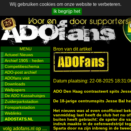
Wij gebruiken cookies om onze website te verbeteren.
Ik begrijp het
MENU
Bron van dit artikel
Actueel Nieuws
Archief 1905 - heden
Competitieschema
ADO-post archief
ADOfans visit
Datum plaatsing: 22-08-2025 18:31:0
Downloads
Wallpapers
ADO Den Haag contracteert spits Jess
De ADO Kassahuisjes
De 18-jarige centrumspits Jesse Bal h
Zuiderparkstadion
Foreparkstadion
Het nieuws was al even onofficieel be
Weblinks
vanmiddag laat heeft de club het nu off
ADOSTATS.NL
buiten heeft gebracht: de speler die v
indruk maakte in de oefenwedstrijd teg
Sparta door na zijn inbreng in de twee
volg adofans.nl op ....