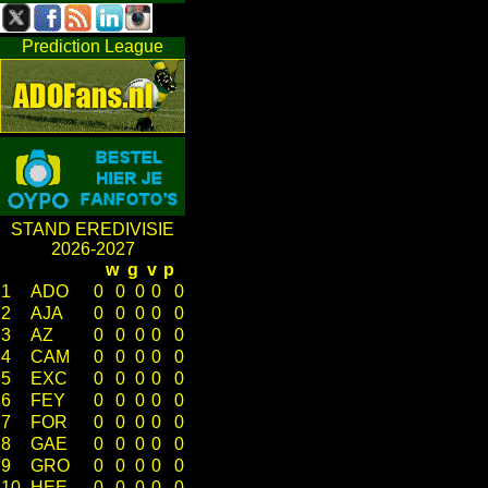
Prediction League
STAND EREDIVISIE
2026-2027
w
g
v
p
1
ADO
0
0
0
0
0
2
AJA
0
0
0
0
0
3
AZ
0
0
0
0
0
4
CAM
0
0
0
0
0
5
EXC
0
0
0
0
0
6
FEY
0
0
0
0
0
7
FOR
0
0
0
0
0
8
GAE
0
0
0
0
0
9
GRO
0
0
0
0
0
10
HEE
0
0
0
0
0