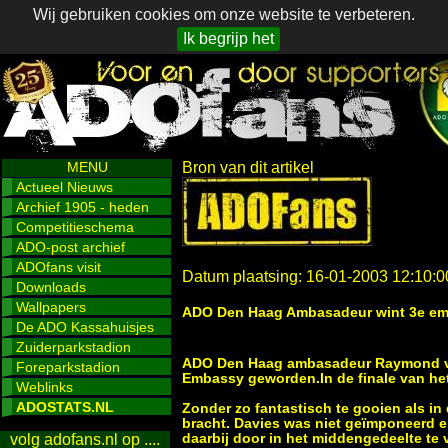
Wij gebruiken cookies om onze website te verbeteren.
Ik begrijp het
MENU
Bron van dit artikel
Actueel Nieuws
Archief 1905 - heden
Competitieschema
ADO-post archief
ADOfans visit
Datum plaatsing: 16-01-2003 12:10:0
Downloads
Wallpapers
ADO Den Haag Ambasadeur wint 3e emb
De ADO Kassahuisjes
Zuiderparkstadion
ADO Den Haag ambasadeur Raymond van
Foreparkstadion
Embassy geworden.In de finale van het 
Weblinks
ADOSTATS.NL
Zonder zo fantastisch te gooien als in
bracht. Davies was niet geïmponeerd en
daarbij door in het middengedeelte te 
volg adofans.nl op ....