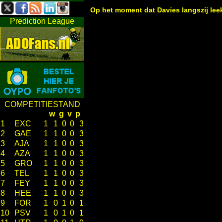
Op het moment dat Davies langszij leek
Prediction League
COMPETITIESTAND
w
g
v
p
1
EXC
1
1
0
0
3
2
GAE
1
1
0
0
3
3
AJA
1
1
0
0
3
4
AZA
1
1
0
0
3
5
GRO
1
1
0
0
3
6
TEL
1
1
0
0
3
7
FEY
1
1
0
0
3
8
HEE
1
1
0
0
3
9
FOR
1
0
1
0
1
10
PSV
1
0
1
0
1