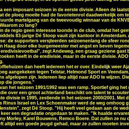
 een imposant seizoen in de eerste divisie. Alleen de laats
at de ploeg moeite had de favorietenrol daadwerkelijk om te 
duurde martelgang van de tweevoudig winnaar van de KNVB
. Waarom zo lang?
in de regio geen interesse toonde in de club, omdat het ge
inmiddels 83-jarige Dé Stoop vauit zijn kantoor in Amsterdam
se: de supporters versjteerden seizoenenlang de sfeer rond
n Haag door elke burgemeester met angst en beven tegemo
 eredivisievoetbal", zegt Andeweg, een graag geziene gast b
oeken heeft in de eredivisie, maar in de eerste divisie. ADO 
g.
koffiehuizen dan heeft iedereen het er over. Eindelijk weer 
oeg aangekeken tegen Telstar, Helmond Sport en Veendam.
afgelopen zijn. Iedereen liep altijd naar ADO te wijzen. Die t
op die jongens."
van het seizoen 1991/1992 was een ramp. Sportief ging het
die over een groot achterland beschikt om talent te scoute
rste divisie in 1995, zestiende in het seizoen 2000/2001. Met
ners Rinus Israel en Lex Schoenmaker werd de weg omhoog 
enstein", zegt Dé Stoop. "Hij heeft veel gedaan aan de w
 keer een degradatie ongedaan te maken. "Ik haalde ervare
Tonny Morley, Karel Bouwens, Remco Boere. Dat zullen ze n
t altijd een goede jeugd gehad, maar ze zullen moeten inve