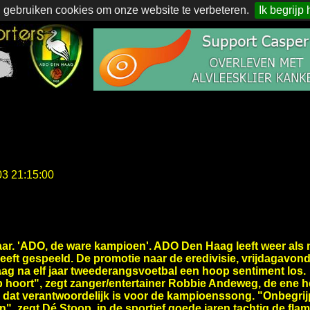
 gebruiken cookies om onze website te verbeteren.
Ik begrijp 
03 21:15:00
ar. 'ADO, de ware kampioen'. ADO Den Haag leeft weer als n
 heeft gespeeld. De promotie naar de eredivisie, vrijdagavon
ag na elf jaar tweederangsvoetbal een hoop sentiment los.
b hoort", zegt zanger/entertainer Robbie Andeweg, de ene he
dat verantwoordelijk is voor de kampioenssong. "Onbegrijpe
", zegt Dé Stoop, in de sportief goede jaren tachtig de fla