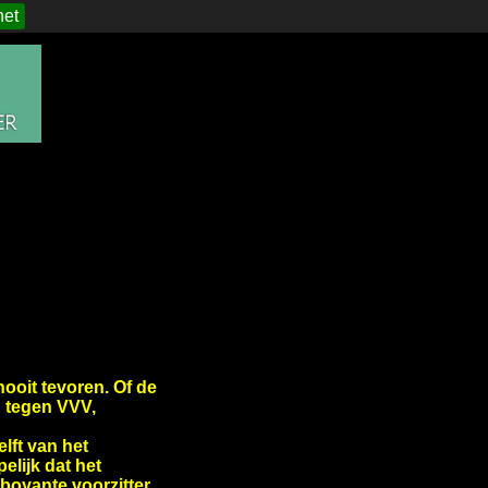
het
ooit tevoren. Of de
d tegen VVV,
lft van het
lijk dat het
mboyante voorzitter