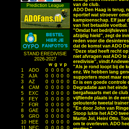
van de club.
Prediction League
ADO Den Haag is terug, na
sportief wat stroever omd
kampioenschap. Elf jaar 
van het betaalde voetbal
"Omdat het bedrijfsleven 
afzijdig hield", zegt de 
reden voor die desinteres
dat de komst van ADO De
"Deze stad heeft recht op
STAND EREDIVISIE
niet afvragen wat ADO te z
2026-2027
eredivisie", vindt Andewe
w
g
v
p
"Als je rond loopt bij de 
1
ADO
0
0
0
0
0
enz. We hebben lang gen
2
AJA
0
0
0
0
0
supporters moet maar eens 
3
AZ
0
0
0
0
0
Er is een goede controle 
Degradatie aan het einde 
4
CAM
0
0
0
0
0
bergafwaarts met de club 
5
EXC
0
0
0
0
0
vijftiende plaats in de ee
6
FEY
0
0
0
0
0
gelouterde tweetal trai
7
FOR
0
0
0
0
0
"En door John van Ringel
8
GAE
0
0
0
0
0
Stoop lukte het ADO twee
9
GRO
0
0
0
0
0
Martin Jol, Heini Otto, 
10
HEE
0
0
0
0
0
om te overleven. ADO heef
11
NEC
0
0
0
0
0
routine."