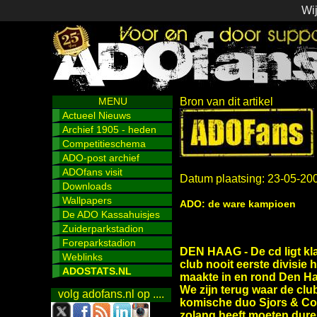
Wij
MENU
Bron van dit artikel
Actueel Nieuws
Archief 1905 - heden
Competitieschema
ADO-post archief
ADOfans visit
Datum plaatsing: 23-05-20
Downloads
Wallpapers
ADO: de ware kampioen
De ADO Kassahuisjes
Zuiderparkstadion
Foreparkstadion
DEN HAAG - De cd ligt kla
Weblinks
club nooit eerste divisie
ADOSTATS.NL
maakte in en rond Den Ha
We zijn terug waar de clu
volg adofans.nl op ....
komische duo Sjors & Co 
zolang heeft moeten duren