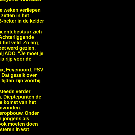
te weken verliepen
zetten in het
-beker in de kelder
meentebestuur zich
. Achterliggende
 het veld. Zo erg,
et werd gezien.
ij ADO. "Je moet je
is rijp voor de
Ajax, Feyenoord, PSV
 Dat gezeik over
ijden zijn voorbij.
 steeds verder
n. Dieptepunten de
 de komst van het
gevonden.
ederopbouw. Onder
n jongens als
u ook moeten doen
steren in wat