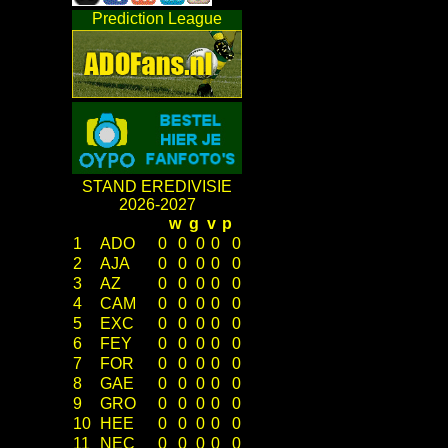
Prediction League
STAND EREDIVISIE
2026-2027
w
g
v
p
1
ADO
0
0
0
0
0
2
AJA
0
0
0
0
0
3
AZ
0
0
0
0
0
4
CAM
0
0
0
0
0
5
EXC
0
0
0
0
0
6
FEY
0
0
0
0
0
7
FOR
0
0
0
0
0
8
GAE
0
0
0
0
0
9
GRO
0
0
0
0
0
10
HEE
0
0
0
0
0
11
NEC
0
0
0
0
0