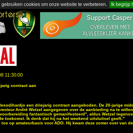
 gebruiken cookies om onze website te verbeteren.
Ik begrijp 
08 11:30:00
jarig contract aan
sodihardjo een driejarig contract aangeboden. De 20-jarige midd
irecteur André Wetzel aangegeven over de aanbieding na te wille
e voorbereiding fantastisch gemanifesteerd", aldus Wetzel tegeno
e toekomst. Ik denk dat hij na het weekend uitsluitsel geeft."
u toe op amateurbasis voor ADO. Hij kwam deze zomer over van d