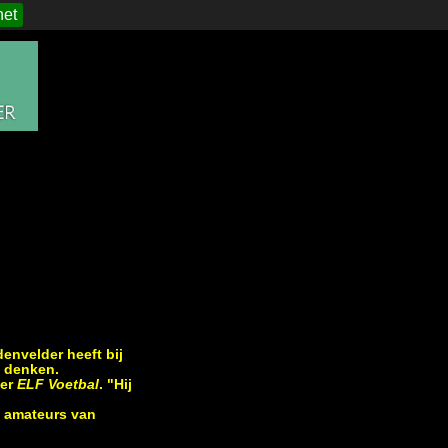
het
envelder heeft bij
n denken.
ver
ELF Voetbal
. "Hij
e amateurs van