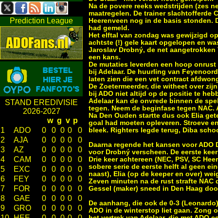
Na de povere reeks wedstrijden (zes n
maatregelen. De trainer slachtofferde 
Prediction League
Heerenveen nog in de basis stonden. 
had gemeld.
Het elftal van zondag was gewijzigd op
achtste (!) gele kaart opgelopen en w
Jaroslav Drobný, de net aangetrokken 
een kans.
De mutaties leverden een hoop onrust o
bij Adelaar. De huurling van Feyenoord
laten zien die een vet contract afdwon
De Zoetermeerder, die witheet over zij
bij ADO niet altijd op de positie te heb
Adelaar kan de onvrede binnen de spel
STAND EREDIVISIE
tegen. Neem de beginfase tegen NAC. A
2026-2027
Na Den Ouden startte dus ook Elia gete
w
g
v
p
goal had moeten opleveren. Stroeve en
1
ADO
0
0
0
0
0
bleek. Righters legde terug, Diba schoo
2
AJA
0
0
0
0
0
Daarna regende het kansen voor ADO 
3
AZ
0
0
0
0
0
voor Drobný verscheen. De eerste keer 
4
CAM
0
0
0
0
0
Drie keer achtereen (NEC, PSV, SC Hee
sobere serie de eerste helft al geen e
5
EXC
0
0
0
0
0
naast), Elia (op de keeper en over) we
6
FEY
0
0
0
0
0
Zeven minuten na de rust strafte NAC 
7
FOR
0
0
0
0
0
Gessel (maker) sneed in Den Haag door 
8
GAE
0
0
0
0
0
De aanhang, die ook de 0-3 (Leonardo)
9
GRO
0
0
0
0
0
ADO in de winterstop liet gaan. Zong 
10
HEE
0
0
0
0
0
het vertrek van Adelaar, die met ADO 