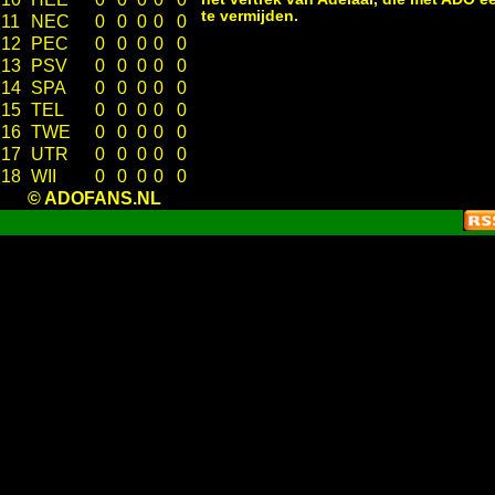
te vermijden.
11
NEC
0
0
0
0
0
12
PEC
0
0
0
0
0
13
PSV
0
0
0
0
0
14
SPA
0
0
0
0
0
15
TEL
0
0
0
0
0
16
TWE
0
0
0
0
0
17
UTR
0
0
0
0
0
18
WII
0
0
0
0
0
© ADOFANS.NL