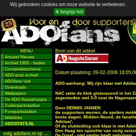
Wij gebruiken cookies om onze website te verbeteren.
Ik begrijp het
MENU
Bron van dit artikel
Actueel Nieuws
Archief 1905 - heden
Competitieschema
Datum plaatsing: 09-02-2006 18:05:0
ADO-post archief
ADOfans visit
ADO-aanhang: Wij zijn klaar met Adela
Downloads
Wallpapers
NAC zette de klok gisteravond in het 
zegevierden met 3-0 over de Hagenaars 
De ADO Kassahuisjes
Zuiderparkstadion
Door DENNIS JANSEN
Foreparkstadion
de supporters morren, de spelers mokk
beste dagen. Midden-Noord, de fanatiek
Weblinks
Adelaar'.
ADOSTATS.NL
Of de clubleiding ook klaar is met Adel
Den Haag ten opzichte van vorig seizo
volg adofans.nl op ....
De Graaf - niet verder heeft geholpen.