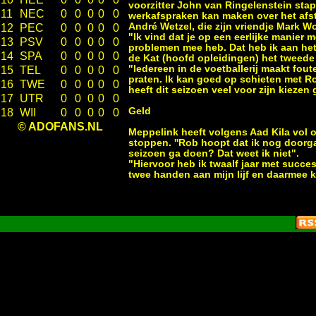
voorzitter John van Ringelenstein stap
11
NEC
0
0
0
0
0
werkafspraken kan maken over het afst
André Wetzel, die zijn vriendje Mark W
12
PEC
0
0
0
0
0
"Ik vind dat je op een eerlijke manier
13
PSV
0
0
0
0
0
problemen mee heb. Dat heb ik aan he
14
SPA
0
0
0
0
0
de Kat (hoofd opleidingen) het tweede 
"Iedereen in de voetballerij maakt fou
15
TEL
0
0
0
0
0
praten. Ik kan goed op schieten met R
16
TWE
0
0
0
0
0
heeft dit seizoen veel voor zijn kiezen
17
UTR
0
0
0
0
0
Geld
18
WII
0
0
0
0
0
© ADOFANS.NL
Meppelink heeft volgens Aad Kila vol o
stoppen. ''Rob hoopt dat ik nog doorga
seizoen ga doen? Dat weet ik niet".
"Hiervoor heb ik twaalf jaar met succes
twee handen aan mijn lijf en daarmee ka