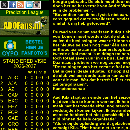
hoogte gebracht. De club moet door een
doen het na het vertrek van André Wetz
je in de problemen".
Prediction League
"Bovendien kan ik het fysiek niet aan. 
eens gegund om te revalideren, omdat h
omdat ik mij heb geforceerd".
De raad van commissarissen buigt zic
voorkomen moet worden dat de club ov
vallen de beslissingen waar er binnen
het nieuwe seizoen nog maar één assiste
enthousiasme aan zijn trainersloopba
tweede elftal moest 's middags trainen
toch totaal zeven uur in de bus. Een d
STAND EREDIVISIE
Daarnaast proberen we nog zoveel moge
2026-2027
"De trainingen van het eerste elftal d
Dat is geen ideale situatie. Ik hoop da
w
g
v
p
de club wel een derde trainer kan aantr
1
ADO
0
0
0
0
0
voor die man. Wat dat betreft is Piet e
2
AJA
0
0
0
0
0
zal terugdraaien".
Kampioenschap
3
AZ
0
0
0
0
0
4
CAM
0
0
0
0
0
Aad Kila stapt aan einde van het seiz
5
EXC
0
0
0
0
0
bij deze club te kunnen werken. Ik heb
maak met het tweede elftal nog steeds
6
FEY
0
0
0
0
0
wedstrijden komen kijken. Ik bewonder 
7
FOR
0
0
0
0
0
mensen hebben het niet gemakkelijk bi
8
GAE
0
0
0
0
0
nijd binnen de hele organisatie".
"Als er bij de opleiding wordt gelachen 
9
GRO
0
0
0
0
0
vervolgt Kila. "Het hoort niet zo te zi
10
HEE
0
0
0
0
0