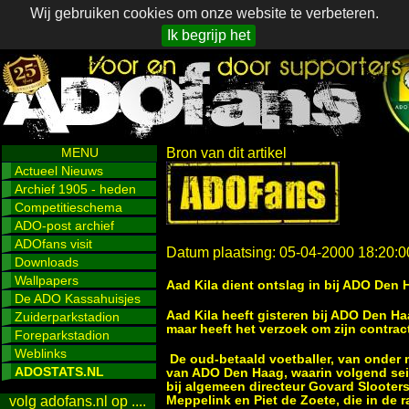
Wij gebruiken cookies om onze website te verbeteren.
Ik begrijp het
MENU
Bron van dit artikel
Actueel Nieuws
Archief 1905 - heden
Competitieschema
ADO-post archief
ADOfans visit
Datum plaatsing: 05-04-2000 18:20:0
Downloads
Wallpapers
Aad Kila dient ontslag in bij ADO Den 
De ADO Kassahuisjes
Aad Kila heeft gisteren bij ADO Den Ha
Zuiderparkstadion
maar heeft het verzoek om zijn contrac
Foreparkstadion
Weblinks
De oud-betaald voetballer, van onder 
ADOSTATS.NL
van ADO Den Haag, waarin volgend seizo
bij algemeen directeur Govard Slooters
Meppelink en Piet de Zoete, die in de 
volg adofans.nl op ....