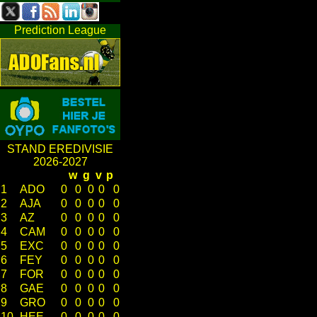
Prediction League
STAND EREDIVISIE
2026-2027
w
g
v
p
1
ADO
0
0
0
0
0
2
AJA
0
0
0
0
0
3
AZ
0
0
0
0
0
4
CAM
0
0
0
0
0
5
EXC
0
0
0
0
0
6
FEY
0
0
0
0
0
7
FOR
0
0
0
0
0
8
GAE
0
0
0
0
0
9
GRO
0
0
0
0
0
10
HEE
0
0
0
0
0