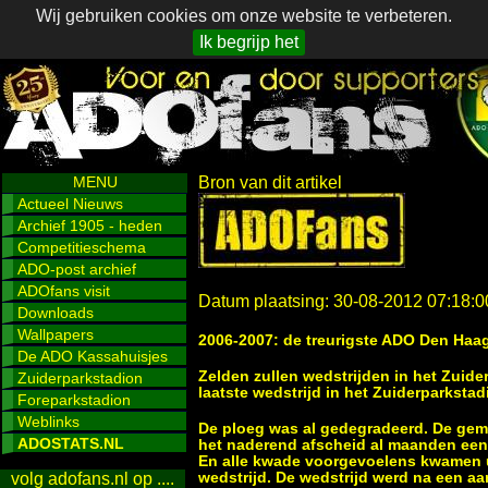
Wij gebruiken cookies om onze website te verbeteren.
Ik begrijp het
MENU
Bron van dit artikel
Actueel Nieuws
Archief 1905 - heden
Competitieschema
ADO-post archief
ADOfans visit
Datum plaatsing: 30-08-2012 07:18:0
Downloads
Wallpapers
2006-2007: de treurigste ADO Den Haag
De ADO Kassahuisjes
Zelden zullen wedstrijden in het Zuide
Zuiderparkstadion
laatste wedstrijd in het Zuiderparkstad
Foreparkstadion
Weblinks
De ploeg was al gedegradeerd. De gem
ADOSTATS.NL
het naderend afscheid al maanden ee
En alle kwade voorgevoelens kwamen u
wedstrijd. De wedstrijd werd na een a
volg adofans.nl op ....