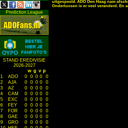
uitgespeeld. ADO Den Haag nam afscheid
Ondertussen is er veel veranderd. En a
Prediction League
STAND EREDIVISIE
2026-2027
w
g
v
p
1
ADO
0
0
0
0
0
2
AJA
0
0
0
0
0
3
AZ
0
0
0
0
0
4
CAM
0
0
0
0
0
5
EXC
0
0
0
0
0
6
FEY
0
0
0
0
0
7
FOR
0
0
0
0
0
8
GAE
0
0
0
0
0
9
GRO
0
0
0
0
0
10
HEE
0
0
0
0
0