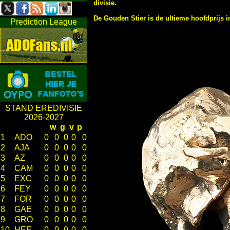
divisie.
De Gouden Stier is de ultieme hoofdprijs i
Prediction League
STAND EREDIVISIE
2026-2027
w
g
v
p
1
ADO
0
0
0
0
0
2
AJA
0
0
0
0
0
3
AZ
0
0
0
0
0
4
CAM
0
0
0
0
0
5
EXC
0
0
0
0
0
6
FEY
0
0
0
0
0
7
FOR
0
0
0
0
0
8
GAE
0
0
0
0
0
9
GRO
0
0
0
0
0
10
HEE
0
0
0
0
0