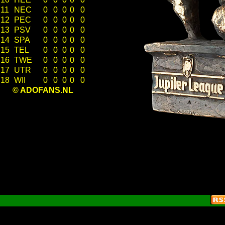
11
NEC
0
0
0
0
0
12
PEC
0
0
0
0
0
13
PSV
0
0
0
0
0
14
SPA
0
0
0
0
0
15
TEL
0
0
0
0
0
16
TWE
0
0
0
0
0
17
UTR
0
0
0
0
0
18
WII
0
0
0
0
0
© ADOFANS.NL