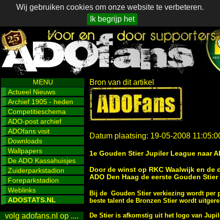
Wij gebruiken cookies om onze website te verbeteren.
Ik begrijp het
MENU
Bron van dit artikel
Actueel Nieuws
Archief 1905 - heden
Competitieschema
ADO-post archief
ADOfans visit
Datum plaatsing: 19-05-2008 11:05:0
Downloads
Wallpapers
1e Gouden Stier Jupiler League naar 
De ADO Kassahuisjes
Door de winst op RKC Waalwijk en de d
Zuiderparkstadion
ADO Den Haag de eerste Gouden Stier 
Foreparkstadion
Weblinks
Bij de Gouden Stier verkiezing wordt per pe
ADOSTATS.NL
beste talent de Bronzen Stier wordt uitgerei
De Stier is afkomstig uit het logo van Jup
volg adofans.nl op ....