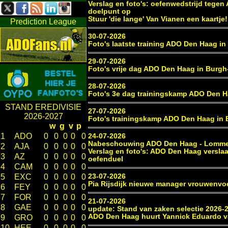
Verslag en foto's: oefenwedstrijd tegen 
doelpunt op
Stuur 'die lange' Van Vianen een kaartje!
Prediction League
30-07-2026
Foto's laatste training ADO Den Haag i
29-07-2026
Foto's vrije dag ADO Den Haag in Burg
28-07-2026
Foto's 3e dag trainingskamp ADO Den 
STAND EREDIVISIE
27-07-2026
2026-2027
Foto's trainingskamp ADO Den Haag in
w
g
v
p
1
ADO
0
0
0
0
0
24-07-2026
Nabeschouwing ADO Den Haag - Lomme
2
AJA
0
0
0
0
0
Verslag en foto's: ADO Den Haag versla
3
AZ
0
0
0
0
0
oefenduel
4
CAM
0
0
0
0
0
23-07-2026
5
EXC
0
0
0
0
0
Pia Rijsdijk nieuwe manager vrouwenv
6
FEY
0
0
0
0
0
7
FOR
0
0
0
0
0
21-07-2026
8
GAE
0
0
0
0
0
update: Stand van zaken selectie 2026-
ADO Den Haag huurt Yannick Eduardo 
9
GRO
0
0
0
0
0
10
HEE
0
0
0
0
0