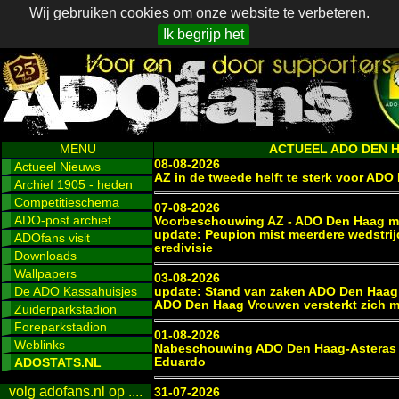
Wij gebruiken cookies om onze website te verbeteren.
Ik begrijp het
MENU
ACTUEEL ADO DEN 
08-08-2026
Actueel Nieuws
AZ in de tweede helft te sterk voor AD
Archief 1905 - heden
Competitieschema
07-08-2026
ADO-post archief
Voorbeschouwing AZ - ADO Den Haag me
update: Peupion mist meerdere wedstrij
ADOfans visit
eredivisie
Downloads
Wallpapers
03-08-2026
De ADO Kassahuisjes
update: Stand van zaken ADO Den Haag
ADO Den Haag Vrouwen versterkt zich m
Zuiderparkstadion
Foreparkstadion
01-08-2026
Weblinks
Nabeschouwing ADO Den Haag-Asteras T
ADOSTATS.NL
Eduardo
volg adofans.nl op ....
31-07-2026