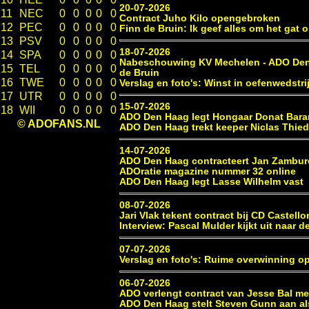
20-07-2026
11
NEC
0
0
0
0
0
Contract Juho Kilo opengebroken
12
PEC
0
0
0
0
0
Finn de Bruin: Ik geef alles om het gat 
13
PSV
0
0
0
0
0
18-07-2026
14
SPA
0
0
0
0
0
Nabeschouwing KV Mechelen - ADO Den 
15
TEL
0
0
0
0
0
de Bruin
16
TWE
0
0
0
0
0
Verslag en foto's: Winst in oefenwedstr
17
UTR
0
0
0
0
0
15-07-2026
18
WII
0
0
0
0
0
ADO Den Haag legt Hongaar Donat Bara
© ADOFANS.NL
ADO Den Haag trekt keeper Niclas Thie
14-07-2026
ADO Den Haag contracteert Jan Zambur
ADOratie magazine nummer 32 online
ADO Den Haag legt Lasse Wilhelm vast
08-07-2026
Jari Vlak tekent contract bij CD Castello
Interview: Pascal Mulder kijkt uit naar
07-07-2026
Verslag en foto's: Ruime overwinning op
06-07-2026
ADO verlengt contract van Jesse Bal me
ADO Den Haag stelt Steven Gunn aan als